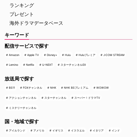
ランキング
プレゼント
海外ドラマデータベース
キーワード
配信サービスで探す
Amazon
Apple TV
Disney+
Hulu
Huluプレミア
J:COM STREAM
Lemino
Netflix
U-NEXT
スターチャンネルEX
放送局で探す
BS11
FOXチャンネル
NHK
NHK BSプレミアム
WOWOW
アクションチャンネル
スターチャンネル
スーパー！ドラマTV
ミステリーチャンネル
国・地域で探す
アイルランド
アメリカ
イギリス
イスラエル
イタリア
インド