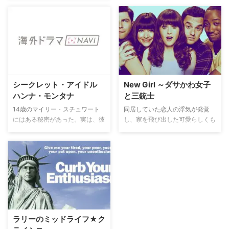
見せながら、今日まで続く不平等
なシステム、人種やジェンダー、
セクシュアリティにまつわる偏見
に着目し、さらに長年根を張って
きた権力構造とこれが崩壊してい
れば実現しただろうエンターテイ
ンメント業界の姿を描く。
シークレット・アイドル
New Girl ～ダサかわ女子
ハンナ・モンタナ
と三銃士
14歳のマイリー・スチュワート
同居していた恋人の浮気が発覚
にはある秘密があった。実は、彼
し、家を飛び出した可愛らしくも
女は大人気のポップスターアイド
個性的な女の子ジェスは、ひょん
ル「ハンナ・モンタナ」！ 普通
なことから、恋人との破局で傷心
の暮らしと友情を守るため、マイ
中のニック、ナルシストでプレイ
リーは誰にも正体がバレないよう
ボーイのシュミット、元バスケ選
にするけれど、それには苦労がつ
手のウィンストンの独身男3人と
きもの。
ルームシェアをすることになり、
日々、様々な騒動が巻き起こるこ
とに…。
ラリーのミッドライフ★ク