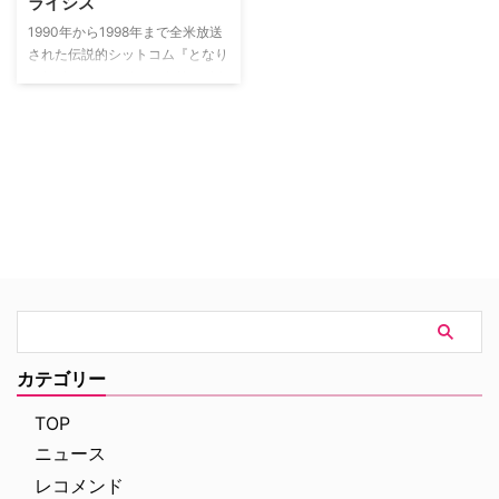
ライシス
1990年から1998年まで全米放送
された伝説的シットコム『となり
のサインフェルド』のクリエイタ
ー、ラリー・デヴィッドが主演を
務めるモキュメンタリー。“中年
の危機”に陥ったフィクション版
の自分自身を演じている。
カテゴリー
TOP
ニュース
レコメンド