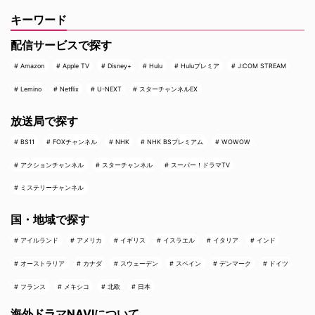
キーワード
配信サービスで探す
Amazon
Apple TV
Disney+
Hulu
Huluプレミア
J:COM STREAM
Lemino
Netflix
U-NEXT
スターチャンネルEX
放送局で探す
BS11
FOXチャンネル
NHK
NHK BSプレミアム
WOWOW
アクションチャンネル
スターチャンネル
スーパー！ドラマTV
ミステリーチャンネル
国・地域で探す
アイルランド
アメリカ
イギリス
イスラエル
イタリア
インド
オーストラリア
カナダ
スウェーデン
スペイン
デンマーク
ドイツ
フランス
メキシコ
北欧
日本
海外ドラマNAVIについて