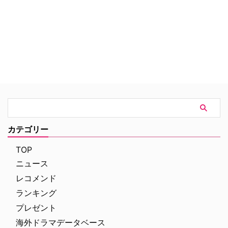
パイロット版の脚本は、『ハンニ
バル』の脚本に参加したニック・
アントスカが手掛け、映画『クロ
ニクル』の脚本／原案を担ったマ
ックス・ランディスとともに製作
総指揮も担当している。ゾクっと
する気味の悪さは今までに見た
TVシリーズで一番かもしれな
い。
カテゴリー
TOP
ニュース
レコメンド
ランキング
プレゼント
海外ドラマデータベース