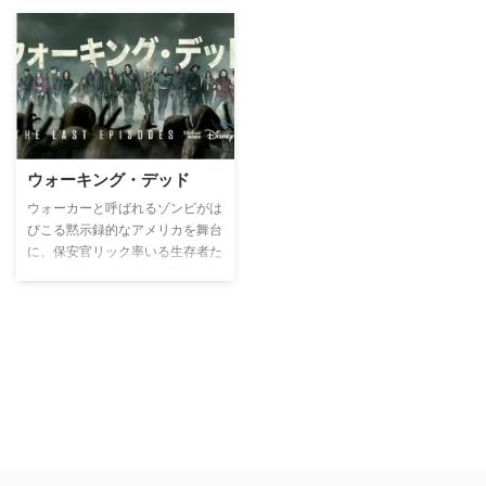
ウォーキング・デッド
ウォーカーと呼ばれるゾンビがは
びこる黙示録的なアメリカを舞台
に、保安官リック率いる生存者た
ちが、安住の地を求めて恐怖に立
ち向かう姿を描くヒューマン・ド
ラマ。