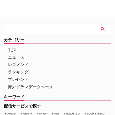
機に、殺された被害者たちの事件
神を自由に操ることのできるチャ
発物処理班出身ということもあ
を解決するべく動き出す。
ールズ・エグゼビア（＝プロフェ
り、ド派手な爆発などの事件が多
ッサーX）の息子だったのだ。
いのも見もの。だが一方で子ども
の扱いも上手いというクールなこ
の主人公は、男女問わず大人気
だ。マイアミという中南米に近い
土地柄上、チームが皆スペイン語
カテゴリー
も操るというのも現実的で他のド
ラマにはない点。また最新のテク
TOP
ノロジーを使っての見事な映像で
繰り広げられる分析シーンも必
ニュース
見。人間だけではなく、海上のサ
レコメンド
メやマイアミ特有の湿地帯に住む
ランキング
ワニなどの自然の脅威が舞台に登
場するのも個性的で面白い作品
プレゼント
だ。
海外ドラマデータベース
キーワード
配信サービスで探す
Amazon
Apple TV
Disney+
Hulu
Huluプレミア
J:COM STREAM