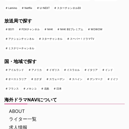
Lemino
Netflix
U-NEXT
スターチャンネルEX
放送局で探す
BS11
FOXチャンネル
NHK
NHK BSプレミアム
WOWOW
アクションチャンネル
スターチャンネル
スーパー！ドラマTV
ミステリーチャンネル
国・地域で探す
アイルランド
アメリカ
イギリス
イスラエル
イタリア
インド
オーストラリア
カナダ
スウェーデン
スペイン
デンマーク
ドイツ
フランス
メキシコ
北欧
日本
海外ドラマNAVIについて
ABOUT
ライター一覧
求人情報