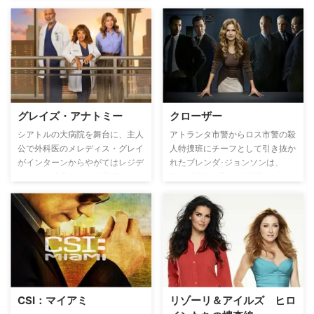
ー救急外来を舞台に、大富豪の御
曹司で才能あふれる外科医コナ
ー・ローズ（コリン・ドネル）、
シカゴ警察特捜班のジェイの兄で
患者を第一に考える内科医ウィ
ル・ハルステッド（ニック・ゲル
ファス）、夫を亡くした女医のナ
タリー・マニング（トーレイ・デ
ヴィート）らが様々な患者と接す
グレイズ・アナトミー
クローザー
ることで、医師として、そして人
シアトルの大病院を舞台に、主人
アトランタ市警からロス市警の殺
間としても成長していく姿を描
公で外科医のメレディス・グレイ
人特捜班にチーフとして引き抜か
く。
がインターンからやがてはレジデ
れたブレンダ･ジョンソンは、
ントへと成長していく過程の中
CIAで訓練を受けた”尋問のプ
で、仕事や恋に悩みながら同僚た
ロ”。叩き上げの刑事たちは突然
ちと共に前に進んでいく姿を描く
やってきた女性上司に反発し、全
大ヒット医療ドラマ。
員が移動願いを提出する。しか
し、解明の糸口すら見えなかった
難事件を、容疑者の自白を引き出
すことによって解決に導く”クロ
ーザー”としての手腕を目の当た
りにしたチームのメンバーは、次
CSI：マイアミ
リゾーリ＆アイルズ ヒロ
第にブレンダに一目置くようにな