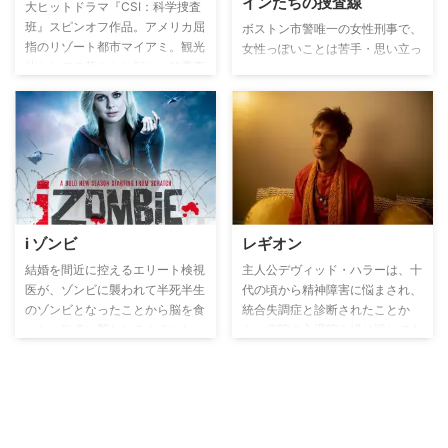
インたちの捜査線
る。
大ヒットドラマ『CSI：科学捜査
班』スピンオフ作品。アメリカ屈
ボストン市警唯一の女性刑事で、
指のリゾート都市マイアミ。観光
女性っぽいことは苦手・思い立っ
地としての華やかな顔と、凶悪事
たらすぐ行動の熱血派ジェーン・
件が多発する大犯罪都市として
リゾーリと、彼女の親友で冷静な
の、ふたつの顔を持つこの街を守
理論派・上流家庭出身のファッシ
るのはマイアミ・デイド郡警察。
ョナブルな主任検視官モーラ・ア
そのCSIチームは、現場に残され
イルズ。性格が異なる二人が凶悪
たわずかな証拠を科学的に分析
殺人事件を捜査するミステリー。
し、犯人や身元不明の被害者を割
り出し、事件に隠された真実に迫
る。常に冷静沈着なCSI主任ホレ
i ゾンビ
レギオン
イショ・ケインとチームメンバー
が、日々奮闘し凶悪犯罪の謎を解
結婚を間近に控えるエリート検視
主人公デヴィッド・ハラーは、十
いていく。製作総指揮は、オリジ
医が、ゾンビに襲われて半死半生
代の頃から精神障害に悩まされ、
ナル版のクリエイターでもあるジ
のゾンビとなったことから脳を食
統合失調症と診断されたことか
ェリー･ブラッカイマー。きらび
べたい欲求に襲われるようにな
ら、病院の入退院を繰り返してき
やかな砂漠の街ラスベガスの本家
り、検視官の助手に転身して検視
た。しかし、別の患者との奇妙な
と比べ、こちらはマイアミの青い
局の死体の脳を盗み食いする日々
出会いを通して、今まで幻覚・幻
空と海に囲まれた爽やかな楽園と
を送るようになる。しかし、脳を
聴と思っていたものは、実は現実
も思われる風景が、凶悪犯罪をよ
食べることで相手の記憶や能力が
だったのではないかと思い至るよ
り一層盛り上げる。サングラスが
取り込まれるようになったことを
うになる。実は彼こそが他人の精
トレードマークのホレイショは爆