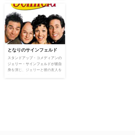
れ、弁が立ちすぎるのか男にも敬
遠されがちなミランダ。美貌とパ
ワー兼ね備えた男前なサマンサ姉
さんと保守的で理想の結婚のため
に努力を惜しまないタフガールの
シャーロットの3人に加え、この
物語のストリーテーラー的役割も
担い、ルールよりも感情を大事に
する（流される？）キャリー。性
となりのサインフェルド
格も好きな男のタイプも異なる4
スタンドアップ・コメディアンの
人が語る恋愛観がスリリング。5
ジェリー・サインフェルドが彼自
番目の登場人物といわれているの
身を演じ、ジェリーと彼の友人を
はNYの町並み。NYのファッショ
取り巻くアラサー（から徐々にア
ンスタイルやおしゃれスポットな
ラフォー）ニューヨーカーたちの
ども満載。独身オトコにはかなり
ハチャメチャな日常を描いたシッ
刺激的だけど、人の振り見て我が
トコム。
身を振り返れって？