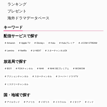
ランキング
プレゼント
海外ドラマデータベース
キーワード
配信サービスで探す
Amazon
Apple TV
Disney+
Hulu
Huluプレミア
J:COM STREAM
Lemino
Netflix
U-NEXT
スターチャンネルEX
放送局で探す
BS11
FOXチャンネル
NHK
NHK BSプレミアム
WOWOW
アクションチャンネル
スターチャンネル
スーパー！ドラマTV
ミステリーチャンネル
国・地域で探す
アイルランド
アメリカ
イギリス
イスラエル
イタリア
インド