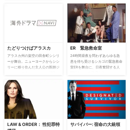
たどりつけばアラスカ
ER 緊急救命室
アラスカ州の架空の田舎町シシリ
24時間昼夜を問わずあらゆる急
ーが舞台。ニューヨークからシシ
患を待ち受けるシカゴの緊急救命
リーに移り住んだ主人公の医師ジ
室ERを舞台に、日夜奮闘する人
ョエル・フライシュマンが経験す
間味あふれる登場人物たちが、
るカルチャーショックや、風変わ
様々な成功・挫折・恋愛・別れを
りな住民が繰り広げるドタバタ劇
経て成長していくヒューマンドラ
を描いたコメディドラマシリー
マ。ER初日のカーターは患者の
ズ。
血を見て倒れるなど散々なスター
ト。その監督役は甘えを一切認め
ない外科医ベントンに決定する。
レジデントのスーザンは問題ある
姉に悩まされ、ERの良心である
LAW & ORDER： 性犯罪特
サバイバー: 宿命の大統領
内科医グリーンは離婚問題に直面