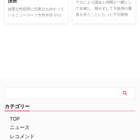
捜班
する。いつもと何ら変わらずに働
テロにより議会と内閣が一瞬にし
いていた看護婦長キャロルがその
て全滅し、期せずして大統領の重
凶悪な性犯罪に日夜立ち向かって
日の夜、自殺未遂を起こし、ER
責を担うことになった下位閣僚
いるニューヨーク市警本部 SVU
に運び込まれる。小児科のロスと
が、政治家としての資質を問われ
の面々。その中心的存在がエリオ
別れたことが原因なのか…。
ながらも、着実に周りの信頼を得
ット・ステイブラー刑事と相棒の
て、多くの若いスタッフと共に政
オリビア・ベンソン刑事だ。確固
府を再建する。と同時に、テロの
たる道徳的信念を持って事件に挑
目的や犯人、内通者を探すために
むステイブラーはタフな刑事だ
FBIが多くの犠牲を払いながら隠
が、幼い頃父親に虐待されて育っ
された真実に迫っていく。
たというトラウマを背負ってい
る。また、熱血タイプの女刑事で
あるベンソンも、レイプによって
生まれた子どもであるという生い
立ちを持つ。そんな彼らが性犯罪
に深く心を痛めながら、現代社会
が直面する様々な問題に鋭いメス
を入れていく。
カテゴリー
TOP
ニュース
レコメンド