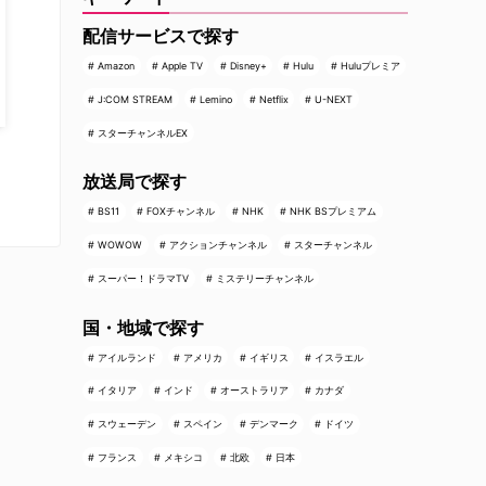
配信サービスで探す
Amazon
Apple TV
Disney+
Hulu
Huluプレミア
J:COM STREAM
Lemino
Netflix
U-NEXT
スターチャンネルEX
放送局で探す
BS11
FOXチャンネル
NHK
NHK BSプレミアム
WOWOW
アクションチャンネル
スターチャンネル
スーパー！ドラマTV
ミステリーチャンネル
国・地域で探す
アイルランド
アメリカ
イギリス
イスラエル
イタリア
インド
オーストラリア
カナダ
スウェーデン
スペイン
デンマーク
ドイツ
フランス
メキシコ
北欧
日本