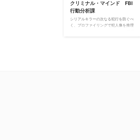
クリミナル・マインド FBI
行動分析課
シリアルキラーの次なる犯行を防ぐべ
く、プロファイリングで犯人像を推理
するFBIのエリートチーム”BAU”の活躍
を描いた人気の犯罪捜査ドラマ。