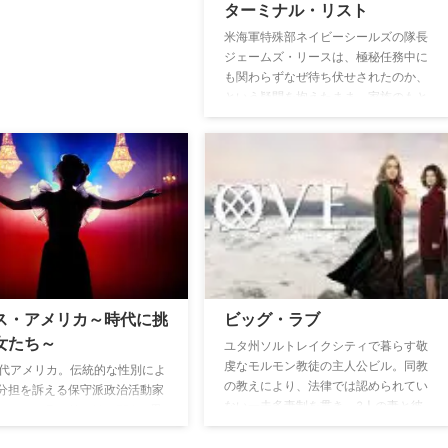
ターミナル・リスト
米海軍特殊部ネイビーシールズの隊長
ジェームズ・リースは、極秘任務中に
も関わらずなぜ待ち伏せされたのか、
という疑問を抱えたまま、家族のもと
に戻る。しかし、新たな証拠が明らか
になるにつれ、リースはある陰謀の存
在を知り、自身の人生だけでなく、愛
する人々の人生も危険に晒すことに
―。
ス・アメリカ～時代に挑
ビッグ・ラブ
女たち～
ユタ州ソルトレイクシティで暮らす敬
虔なモルモン教徒の主人公ビル。同教
0年代アメリカ。伝統的な性別によ
の教えにより、法律では認められてい
分担を訴える保守派政治活動家
ない一夫多妻制を貫き、3人の妻と彼
ス・シュラフリーは、ERA（男
女たちの間に生まれた子どもたちと一
憲法修正条項）の議会通過を目
緒に奇妙な生活を送る彼の奮闘を描い