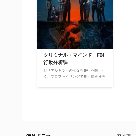
指すフ
し、主
ズム運
成派が
きな盛
は連邦
立に必
の対立
クリミナル・マインド FBI
行動分析課
シリアルキラーの次なる犯行を防ぐべ
く、プロファイリングで犯人像を推理
するFBIのエリートチーム”BAU”の活躍
を描いた人気の犯罪捜査ドラマ。