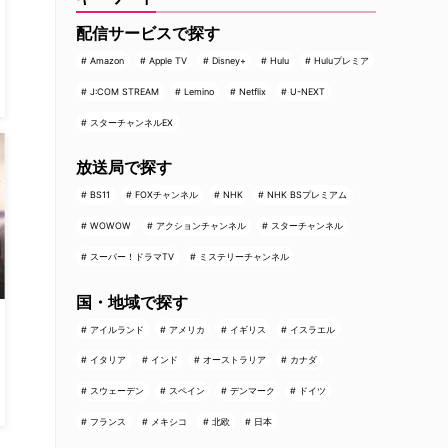
配信サービスで探す
Amazon
Apple TV
Disney+
Hulu
Huluプレミア
J:COM STREAM
Lemino
Netflix
U-NEXT
スターチャンネルEX
放送局で探す
BS11
FOXチャンネル
NHK
NHK BSプレミアム
WOWOW
アクションチャンネル
スターチャンネル
スーパー！ドラマTV
ミステリーチャンネル
国・地域で探す
アイルランド
アメリカ
イギリス
イスラエル
イタリア
インド
オーストラリア
カナダ
スウェーデン
スペイン
デンマーク
ドイツ
フランス
メキシコ
北欧
日本