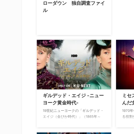
ローダウン 独自調査ファイ
ル
ギルデッド・エイジ -ニュー
ミセ
ヨーク黄金時代-
んだ
19世紀ニューヨークの「ギルデッド・
197
エイジ（⾦ぴか時代）」（1865年～
る役割
1914年）を舞台に、きらびやかな富豪
フィリ
と権⼒者たちの浮き沈みが描かれる。
女平等