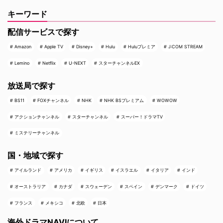
キーワード
配信サービスで探す
Amazon
Apple TV
Disney+
Hulu
Huluプレミア
J:COM STREAM
Lemino
Netflix
U-NEXT
スターチャンネルEX
放送局で探す
BS11
FOXチャンネル
NHK
NHK BSプレミアム
WOWOW
アクションチャンネル
スターチャンネル
スーパー！ドラマTV
ミステリーチャンネル
国・地域で探す
アイルランド
アメリカ
イギリス
イスラエル
イタリア
インド
オーストラリア
カナダ
スウェーデン
スペイン
デンマーク
ドイツ
フランス
メキシコ
北欧
日本
海外ドラマNAVIについて