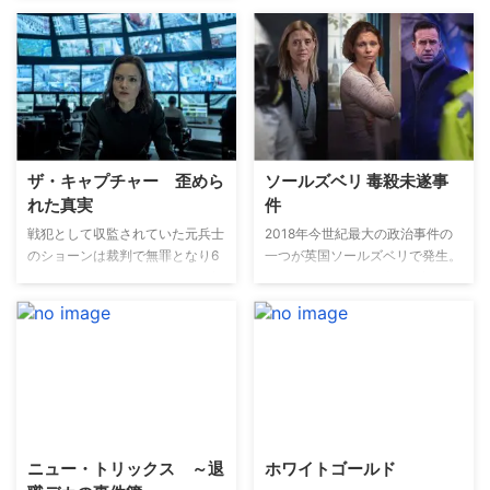
上前の未解決事件を当時を知る関
係者たちに話を聞くことで捜査し
ていく、英国版『コールドケー
ス』と言うべき作品。
ザ・キャプチャー 歪めら
ソールズベリ 毒殺未遂事
れた真実
件
戦犯として収監されていた元兵士
2018年今世紀最大の政治事件の
のショーンは裁判で無罪となり6
一つが英国ソールズベリで発生。
カ月ぶりに解放される。それを祝
セルゲイ･スクリープルと娘のユ
うパーティーの後、ショーンのも
リアが公園のベンチで意識不明の
とに警察が駆け込み、暴行拉致容
状態で発見され、緊急搬送され
疑で彼の身柄を拘束する。身に覚
た。当初は病気と思われたが、間
えのないことで再び勾留の身とな
もなくして、セルゲイがイギリス
り困惑するが、取調べで監視カメ
に機密情報を渡していた元ロシア
ラに映る自分の記憶と異なる映像
のスパイであること、さらに、当
を見せられ愕然とする…。果たし
時未知の存在であった化学兵器
て映像は真実を捉えているの
「ノビチョク」による毒殺未遂だ
ニュー・トリックス ～退
ホワイトゴールド
か？ ショーンはケアリー警部と
ったことが明らかになり、ソール