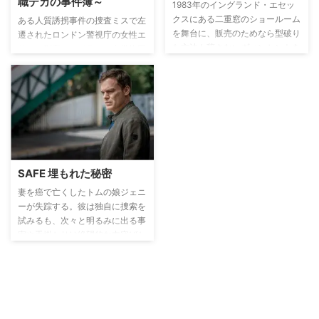
職デカの事件簿～
共に真相解明に挑む。
ズベリだけでなく、英国中が未曾
1983年のイングランド・エセッ
有の事態に騒然となる。
クスにある二重窓のショールーム
ある人質誘拐事件の捜査ミスで左
を舞台に、販売のためなら型破り
遷されたロンドン警視庁の女性エ
な方法も辞さないヴィンセントを
リート刑事サンドラが、名誉挽回
中心とした3人のセールスマンの
のため、退職した元刑事のオヤジ
生活をコメディタッチで描く。
たちとタッグを組んで未解決の難
事件を捜査し、解決していく。
SAFE 埋もれた秘密
妻を癌で亡くしたトムの娘ジェニ
ーが失踪する。彼は独自に捜索を
試みるも、次々と明るみに出る事
実や手掛かりは絶望的な内容ばか
り。塀で囲まれて安全なはず
の“ゲーテッド・コミュニティ”で
の事件であることから、疑いの目
は親友を含む隣人たちへと向かっ
てゆく。捜査を進めるうちに、一