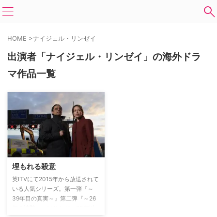
HOME
>
ナイジェル・リンゼイ
出演者「ナイジェル・リンゼイ」の海外ドラ
マ作品一覧
埋もれる殺意
英ITVにて2015年から放送されて
いる人気シリーズ。第一弾『～
39年目の真実～』第二弾『～26
年の沈黙～』はそれぞれ20年以