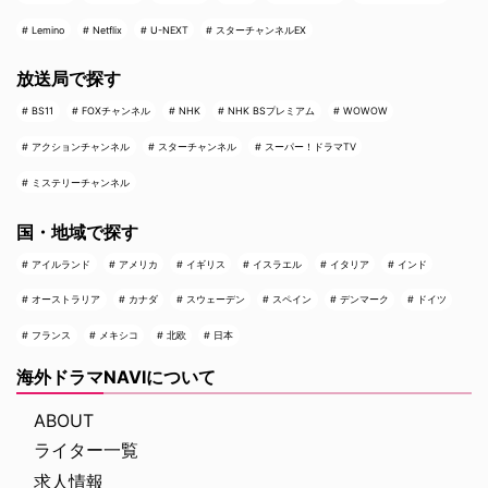
Lemino
Netflix
U-NEXT
スターチャンネルEX
放送局で探す
BS11
FOXチャンネル
NHK
NHK BSプレミアム
WOWOW
アクションチャンネル
スターチャンネル
スーパー！ドラマTV
ミステリーチャンネル
国・地域で探す
アイルランド
アメリカ
イギリス
イスラエル
イタリア
インド
オーストラリア
カナダ
スウェーデン
スペイン
デンマーク
ドイツ
フランス
メキシコ
北欧
日本
海外ドラマNAVIについて
ABOUT
ライター一覧
求人情報