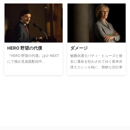
で、仕事や恋に悩みながら同僚た
ちと共に前に進んでいく姿を描く
大ヒット医療ドラマ。
HERO 野望の代償
ダメージ
『HERO 野望の代償』はU-NEXT
敏腕弁護士パティ・ヒューズと彼
にて独占見放題配信中。
女に運命を狂わされてゆく新米弁
護士エレンを軸に、難解な訴訟事
件とそこからあぶり出される社会
の暗部を斬新なフラッシュバック
を取り入れ描く。