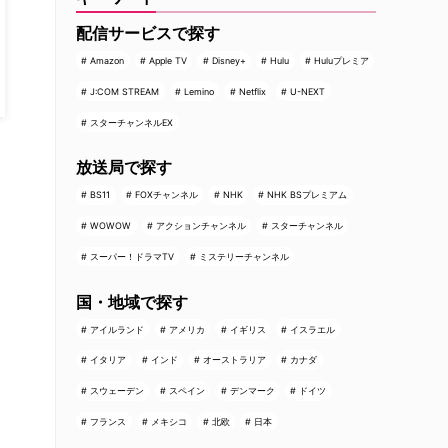
配信サービスで探す
Amazon
Apple TV
Disney+
Hulu
Huluプレミア
J:COM STREAM
Lemino
Netflix
U-NEXT
スターチャンネルEX
放送局で探す
BS11
FOXチャンネル
NHK
NHK BSプレミアム
WOWOW
アクションチャンネル
スターチャンネル
スーパー！ドラマTV
ミステリーチャンネル
国・地域で探す
アイルランド
アメリカ
イギリス
イスラエル
イタリア
インド
オーストラリア
カナダ
スウェーデン
スペイン
デンマーク
ドイツ
フランス
メキシコ
北欧
日本