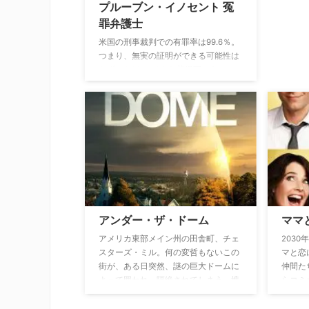
プルーブン・イノセント 冤
罪弁護士
米国の刑事裁判での有罪率は99.6％。
つまり、無実の証明ができる可能性は
わずか0.4％。そんな状況下にあっ
て、自らも冤罪で苦しんだ過去を持つ
女弁護士マデリンが所属する弁護士チ
ームは、不当に有罪判決を受けた人々
のために、危険を顧みず奮闘し続け
る。
アンダー・ザ・ドーム
ママ
アメリカ東部メイン州の田舎町、チェ
203
スターズ・ミル。何の変哲もないこの
マと恋
街が、ある日突然、謎の巨大ドームに
仲間た
よって囲われ、隔絶されてしまう。携
らコミ
帯電話もTVも使えず、通信手段が断た
ポよく
れた状況で、イラク帰還兵のバービ、
なジョ