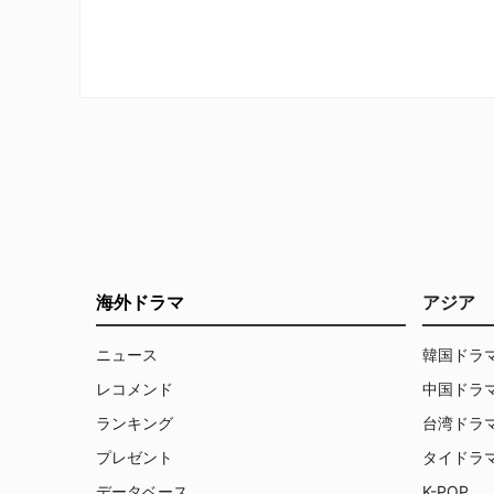
中古車販売業を営むビッグ・ジム、街
の展開
の不良娘アンジーらは、ドームの謎を
さが増
解明しようと奔走するが、次第にこの
未来の
街が抱える影の部分にも触れてい
つ、自
く…。
う。
海外ドラマ
アジア
ニュース
韓国ドラ
レコメンド
中国ドラ
ランキング
台湾ドラ
プレゼント
タイドラ
データベース
K-POP