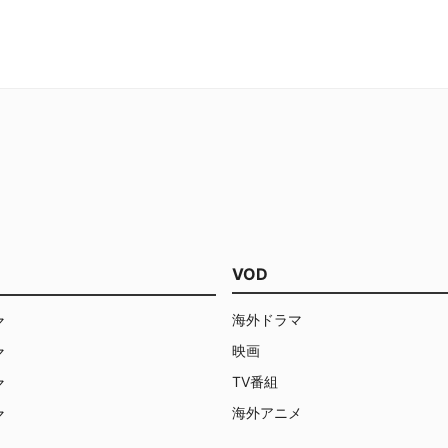
は、シーズンを追うごとに面白
している。いつまでもテッドの
妻が出てこない点も気になりつ
然にハマってイッキ見てしま
VOD
海外ドラマ
マ
映画
マ
TV番組
マ
海外アニメ
マ