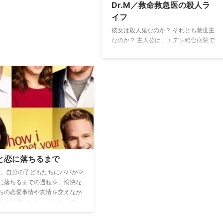
Dr.M／救命救急医の殺人ラ
イフ
彼女は殺人鬼なのか？ それとも救世主
なのか？ 主人公は、エデン総合病院で
救命救急医として勤務するメアリー・
ハリス（Dr.M）。彼女はバツイチで二
人の娘を持つ悩み多きシングル・マザ
ーで、”正義”の名のもとに、元美容外
科医のデズと組んで、機械や薬で無理
に延命して苦しみを長引かせるよりも
患者のためになると末期患者の安楽死
を手助けしていた。だが、合法的な手
続きは踏んでいない。そんな中、納屋
に隠しておいた安楽死用の薬を、娘の
ジェスとその親友のナオミが見つけて
と恋に落ちるまで
しまう…。
0年、自分の子どもたちにパパがマ
に落ちるまでの過程を、愉快な
ちの恋愛事情や友情を交えなが
カルに描いたシットコム。テン
繰り広げられる彼らのシュール
ークと『ママ恋』らしい予想外