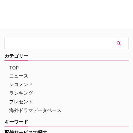
でマネー・ロンダリングをするこ
たマックだが、死んだ友人やその
とにしたのだ。
家族のために殺し屋の世界に足を
踏み入れることに。裏社会の戦い
に苦悩しながらも身を投じるマッ
クは、その固くも脆い精神か
ら”クォーリー（石切り場）”とい
うあだ名を付けられるのだが…。
カテゴリー
TOP
ニュース
レコメンド
ランキング
プレゼント
海外ドラマデータベース
キーワード
配信サービスで探す