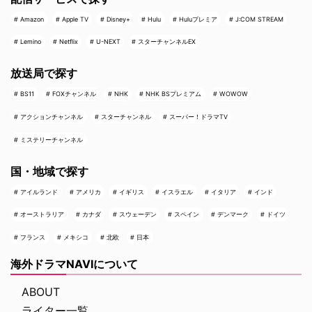
Amazon
Apple TV
Disney+
Hulu
Huluプレミア
J:COM STREAM
Lemino
Netflix
U-NEXT
スターチャンネルEX
放送局で探す
BS11
FOXチャンネル
NHK
NHK BSプレミアム
WOWOW
アクションチャンネル
スターチャンネル
スーパー！ドラマTV
ミステリーチャンネル
国・地域で探す
アイルランド
アメリカ
イギリス
イスラエル
イタリア
インド
オーストラリア
カナダ
スウェーデン
スペイン
デンマーク
ドイツ
フランス
メキシコ
北欧
日本
海外ドラマNAVIについて
ABOUT
ライター一覧