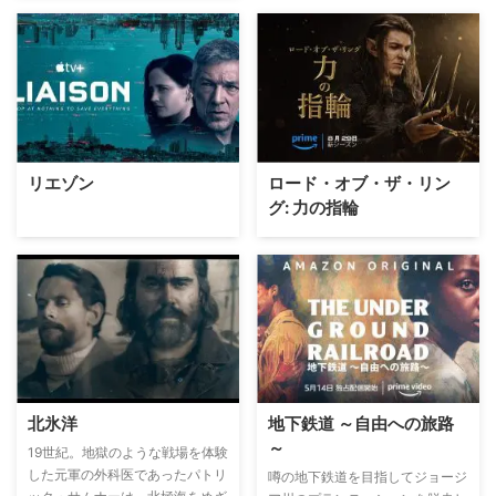
リエゾン
ロード・オブ・ザ・リン
グ: 力の指輪
北氷洋
地下鉄道 ～自由への旅路
～
19世紀。地獄のような戦場を体験
した元軍の外科医であったパトリ
噂の地下鉄道を目指してジョージ