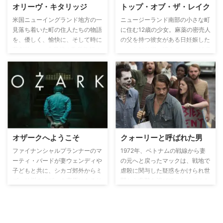
オリーヴ・キタリッジ
トップ・オブ・ザ・レイク
米国ニューイングランド地方の一
ニュージーランド南部の小さな町
見落ち着いた町の住人たちの物語
に住む12歳の少女。麻薬の密売人
を、優しく、愉快に、そして時に
の父を持つ彼女がある日妊娠した
悲劇的に…、中学校の数学教師の
ことを知り湖に消えていく。12歳
目を通して描く25年にわたる物
の少女の失踪事件をきっかけに、
語を綴ったミニシリーズ。主人公
美しい湖畔の街に隠された恐るべ
オリーヴの日常や、人生の苦しみ
き事実が次々と明らかになってい
や喜び、後悔や希望を淡々と映し
く…。
出す。
オザークへようこそ
クォーリーと呼ばれた男
ファイナンシャルプランナーのマ
1972年、ベトナムの戦線から妻
ーティ・バードが妻ウェンディや
の元へと戻ったマックは、戦地で
子どもと共に、シカゴ郊外からミ
虐殺に関与した疑惑をかけられ世
ズーリ州のオザーク高原にあるサ
間から非難を浴びていた。そんな
マーリゾート地に移り住むところ
彼の前に”ブローカー”と名乗る謎
から物語が始まる。実はメキシコ
の男が現れ、「虐殺の真相を知っ
の麻薬組織の下で働くマーティは
ている」と語りながら彼を殺し屋
ボスの怒りを鎮めるため、この地
にスカウトする。当初は断ってい