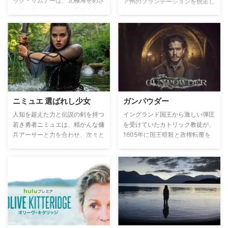
ック・サムナーは、北極海をめざ
ア州のプランテーションを脱走し
す捕鯨船の船医として乗船するこ
たコーラはエンジニアと車掌でい
とに。しかし、彼の地獄は終わっ
っぱいの実際の鉄道と、南部の土
ていなかった。サムナーは野蛮な
壌の下にある線路とトンネルの秘
モンスターのような男ヘンリー・
密のネットワークを発見する。一
ドラックスと対峙していくことに
方、賞金稼ぎのリッジウェイは脱
なり……。
走したコーラを連れ戻そうと彼女
を追う――。また、コーラは他州
へ移動する際に彼女を置き去りに
した母親が残したものと対面する
ニミュエ 選ばれし少女
ガンパウダー
こととなり、彼女自身が不可能だ
と思っていた人生を実現するため
人知を超えた力と伝説の剣を持つ
イングランド国王から激しい弾圧
に苦労することとなる。
若き勇者ニミュエは、精かんな傭
を受けていたカトリック教徒が、
兵アーサーと力を合わせ、次々と
1605年に国王暗殺と政権転覆を
襲い来る敵の手から部族を守る戦
目論み勃発した火薬陰謀事件を描
いに挑む。
く。