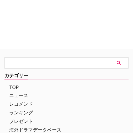
れる大河ファンタジー。魔女やド
ラゴンが登場する一方で、ドロド
ロの人間関係が繰り広げられる。
確固たる世界観を確立したその映
像美と予測不可能な展開が批評
家、ファンの双方から支持され、
エミー賞で最多受賞記録を更新し
たほか、起用された新人のキャス
トたちが大ブレイクを果たすな
ど、社会現象に。
カテゴリー
TOP
ニュース
レコメンド
ランキング
プレゼント
海外ドラマデータベース