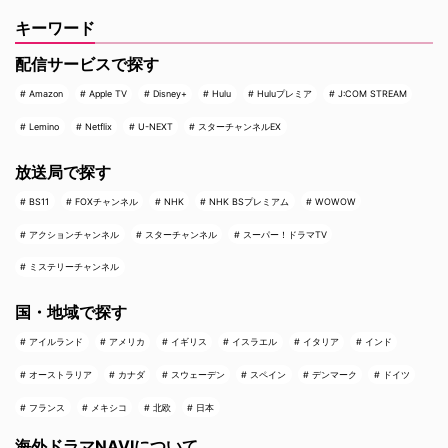
キーワード
配信サービスで探す
Amazon
Apple TV
Disney+
Hulu
Huluプレミア
J:COM STREAM
Lemino
Netflix
U-NEXT
スターチャンネルEX
放送局で探す
BS11
FOXチャンネル
NHK
NHK BSプレミアム
WOWOW
アクションチャンネル
スターチャンネル
スーパー！ドラマTV
ミステリーチャンネル
国・地域で探す
アイルランド
アメリカ
イギリス
イスラエル
イタリア
インド
オーストラリア
カナダ
スウェーデン
スペイン
デンマーク
ドイツ
フランス
メキシコ
北欧
日本
海外ドラマNAVIについて