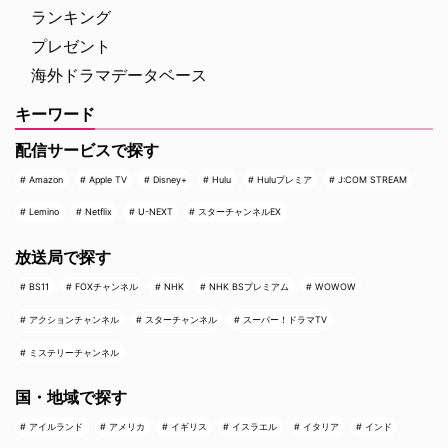
ランキング
プレゼント
海外ドラマデータベース
キーワード
配信サービスで探す
Amazon
Apple TV
Disney+
Hulu
Huluプレミア
J:COM STREAM
Lemino
Netflix
U-NEXT
スターチャンネルEX
放送局で探す
BS11
FOXチャンネル
NHK
NHK BSプレミアム
WOWOW
アクションチャンネル
スターチャンネル
スーパー！ドラマTV
ミステリーチャンネル
国・地域で探す
アイルランド
アメリカ
イギリス
イスラエル
イタリア
インド