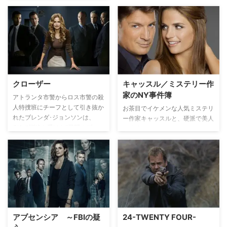
ット。『NCIS ～ネイビー犯罪捜
査班』の本家にあたるシリーズ。
クローザー
キャッスル／ミステリー作
家のNY事件簿
アトランタ市警からロス市警の殺
人特捜班にチーフとして引き抜か
お茶目でイケメンな人気ミステリ
れたブレンダ･ジョンソンは、
ー作家キャッスルと、硬派で美人
CIAで訓練を受けた”尋問のプ
な凄腕女性刑事ベケットの名コン
ロ”。叩き上げの刑事たちは突然
ビが数々の難事件に挑む犯罪捜査
やってきた女性上司に反発し、全
ドラマ。軟派でふざけたキャッス
員が移動願いを提出する。しか
ルと生真面目で頑固なベケットは
し、解明の糸口すら見えなかった
性格的に水と油。暴力が嫌いで拳
難事件を、容疑者の自白を引き出
銃すらろくに持てないキャッスル
すことによって解決に導く”クロ
が次第に公私ともにお互いを認め
ーザー”としての手腕を目の当た
て受け入れていく――。
りにしたチームのメンバーは、次
アブセンシア ～FBIの疑
24-TWENTY FOUR-
第にブレンダに一目置くようにな