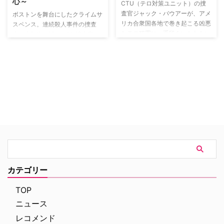
心～
る。
CTU（テロ対策ユニット）の捜
査官ジャック・バウアーが、アメ
ボストンを舞台にしたクライムサ
リカ合衆国各地で巻き起こる凶悪
スペンス。連続殺人事件の捜査
なテロ犯罪に、手段をいとわない
中、突如姿を消したFBI捜査官エ
大胆な行動の数々から時にはアメ
ミリー。6年後、瀕死の状態で発
リカ政府に裏切られながらも、分
見された彼女に一体何があったの
析官のクロエ・オブライエンや頼
か。そして夫が再婚したこと、最
れる捜査官のトニー・アルメイダ
愛の息子が自分を母親と認識しな
ら個性豊かな面々と共に、立ち向
いことに加え、ある殺人事件で自
かっていく姿を8シーズンにわた
分が疑われていることを知ったエ
り映し出した、リアルタイム・サ
ミリーの運命は…。
スペンス。
カテゴリー
TOP
ニュース
レコメンド