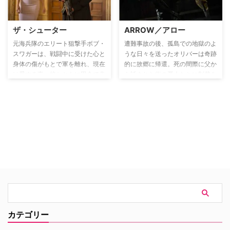
掛ける『CSI』シリーズの第3弾
のスピンオフドラマ。
ザ・シューター
ARROW／アロー
元海兵隊のエリート狙撃手ボブ・
遭難事故の後、孤島での地獄のよ
スワガーは、戦闘中に受けた心と
うな日々を送ったオリバーは奇跡
身体の傷がもとで軍を離れ、現在
的に故郷に帰還。死の間際に父か
は愛する妻、娘とともに田舎で幸
ら託された街の悪人たちに制裁を
せな生活を送っていた。ある日突
加えるべく、夜になると弓矢を手
然、海兵隊時代の上司で今では大
に緑のフードをかぶったダークヒ
統領付きのシークレットサービス
ーロー「アロー」として街へと繰
を務めるジョンソンがボブを訪れ
り出す。誰にも正体を明かさずに
る。大統領の暗殺を示唆する情報
孤独な戦いを続けていたオリバー
を入手したというジョンソンは、
だったが、用心棒だったジョン
未然に事件を防ぐためにはどうし
と、家族が経営する会社のIT担当
てもボブの助けが必要だと懇願す
フェリシティという仲間を得る。
る。元上司の頼みとあって引き受
ある日、自分の母親が街に潜む大
けたボブだが、その行方に待ち受
きな陰謀に関わっていることを知
ける恐ろしい罠を知る由もなかっ
り、破滅の危機に直面している街
た。
を救うべく、仲間とともに動き出
す。
カテゴリー