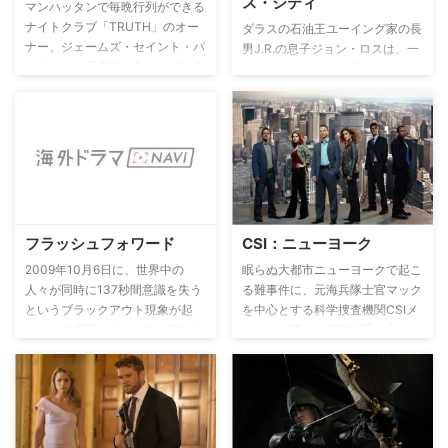
ス・シティ
マンハッタンで毎晩行列ができる
ナイトクラブ「TRUTH」のオー
ダラスの石油王ユーイング家の長
ナー、ジェームズ・セイント・パ
男J.R.の息子ジョン・ロスは、一
トリックは元来持ち合わせている
族の後継者であり三男のボビーと
カリスマ性と誰に対しても礼儀正
彼の養子クリストファーからサウ
しい態度でスタッフからの信頼も
スフォークの利権を奪うべく、父
厚い。しかし、本当の姿はNYで
J.R.と狡猾な一手を画策する。だ
も指折りのドラッグディーラー通
が、金をめぐる一族のいがみ合い
称「ゴースト」。その残忍な性格
に終止符を打ちたいボビーは、相
は闇の世界で恐れられていた。ド
続したサウスフォーク牧場を土地
ラッグ収益の洗浄を目的としてク
保護団体に売却したいと思ってい
ラブ経営に手を出したが、盛況ぶ
た。親子や夫婦、恋人同士であっ
フラッシュフォワード
CSI：ニューヨーク
りを見て、企業家としての自信を
ても、信用することはできないこ
持ち始めるジェームズ。まっとう
の街、ダラスを舞台に。愛と陰謀
2009年10月6日に、世界中の
眠らぬ大都市ニューヨークで起こ
な人生を歩みたいと思い始めてい
が渦を巻き、昨日愛し合った相手
人々が同時に137秒間意識を失う
る難事件に、元海兵隊士官マック
た矢先、かつての恋人アンジェラ
が裏の顔を持ち、敵対していたラ
というブラックアウト現象が起
を中心とする科学捜査機関CSIメ
（リラ・ローレン）と偶然再会。
イバルが今日は味方になるサスペ
き、その瞬間に人々は6ヶ月先の
ンバーが様々な証拠を手に入れ、
アンジェラは政府関係の仕事をし
ンスドラマ。
2010年4月29日の未来を見るこ
最新の科学捜査テクニックを駆使
ていると言葉を濁すが、本当は麻
とに。見た未来を実現させようと
し事件の犯人を追う犯罪捜査ドラ
薬取引を追う検事で「ゴースト」
する人、防ごうとする人などの思
マ。『トップガン』『アルマゲド
と呼ばれる謎の人物を追ってい
いが交錯して、「既に見た未来」
ン』など数々のヒット作を生み出
た。隠しごとは嘘を呼び、その嘘
は刻々と近づいてきて…。
すジェリー・ブラッカイマーが手
は次の嘘を生みだしていく…。