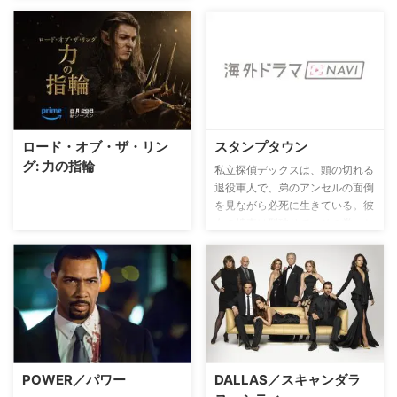
ー救急外来を舞台に、大富豪の御
曹司で才能あふれる外科医コナ
ー・ローズ（コリン・ドネル）、
シカゴ警察特捜班のジェイの兄で
患者を第一に考える内科医ウィ
ル・ハルステッド（ニック・ゲル
ファス）、夫を亡くした女医のナ
タリー・マニング（トーレイ・デ
ヴィート）らが様々な患者と接す
ロード・オブ・ザ・リン
スタンプタウン
ることで、医師として、そして人
グ: 力の指輪
私立探偵デックスは、頭の切れる
間としても成長していく姿を描
退役軍人で、弟のアンセルの面倒
く。
を見ながら必死に生きている。彼
女の捜査は型破りで、その堂々と
したスタイルで、犯罪者たちに立
ち向かう。
POWER／パワー
DALLAS／スキャンダラ