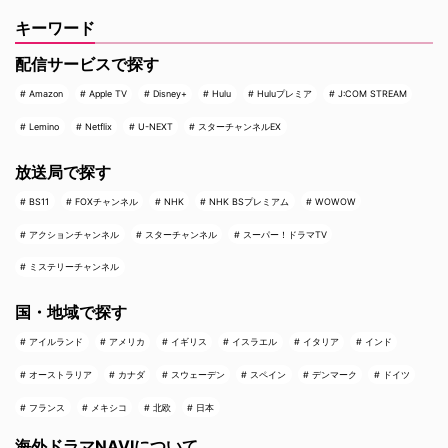
キーワード
配信サービスで探す
Amazon
Apple TV
Disney+
Hulu
Huluプレミア
J:COM STREAM
Lemino
Netflix
U-NEXT
スターチャンネルEX
放送局で探す
BS11
FOXチャンネル
NHK
NHK BSプレミアム
WOWOW
アクションチャンネル
スターチャンネル
スーパー！ドラマTV
ミステリーチャンネル
国・地域で探す
アイルランド
アメリカ
イギリス
イスラエル
イタリア
インド
オーストラリア
カナダ
スウェーデン
スペイン
デンマーク
ドイツ
フランス
メキシコ
北欧
日本
海外ドラマNAVIについて