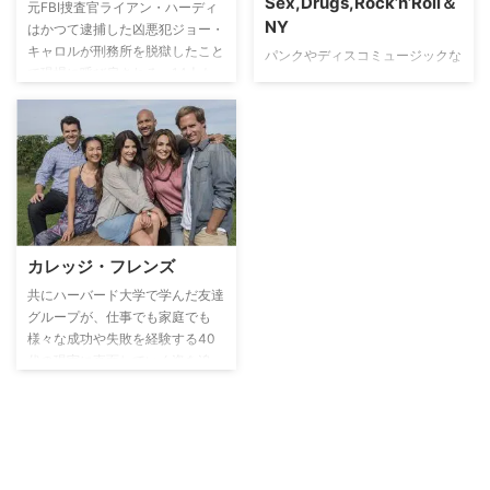
Sex,Drugs,Rock’n’Roll＆
が巧みに織り込まれている。基本
元FBI捜査官ライアン・ハーディ
NY
的には1話完結で、毎回現実に起
はかつて逮捕した凶悪犯ジョー・
こった事件や社会問題を彷彿させ
キャロルが刑務所を脱獄したこと
パンクやディスコミュージックな
るストーリー展開となっている。
で現場に呼び戻される。14人も
どの新ジャンルが台頭し始めた
殺害した殺人鬼ながらもカリスマ
1970年代のニューヨーク。主人
性を兼ね備えたキャロルは、自ら
公は、立ち上げたレコード会社を
のファンを洗脳し、壮大な計画を
トップレーベルへと育て上げた敏
実行しようとしていた。タイトル
腕社長でプロデューサーのリッチ
の”フォロイング”とは”追跡”や”信
ー・フィネストラ。だが、ある重
奉者”という意味でも使われる言
大な決断に迫られ、それまでの地
葉。ライアンと捜査陣がどこにい
位が危うくなり次世代のサウンド
るのか、何人いるのか分からない
を発掘して立て直しを図る。
カレッジ・フレンズ
キャロルの信奉者を追跡する。
共にハーバード大学で学んだ友達
グループが、仕事でも家庭でも
様々な成功や失敗を経験する40
代の現実に直面していく姿を追っ
たコメディ。古い友好や昔の恋人
とのもつれなど複雑に絡んだ人間
関係や、昔を懐かしむことでバラ
ンスを保ちながら生活する大人の
現実を描いていく。