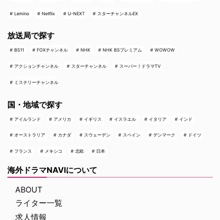
Lemino
Netflix
U-NEXT
スターチャンネルEX
放送局で探す
BS11
FOXチャンネル
NHK
NHK BSプレミアム
WOWOW
アクションチャンネル
スターチャンネル
スーパー！ドラマTV
ミステリーチャンネル
国・地域で探す
アイルランド
アメリカ
イギリス
イスラエル
イタリア
インド
オーストラリア
カナダ
スウェーデン
スペイン
デンマーク
ドイツ
フランス
メキシコ
北欧
日本
海外ドラマNAVIについて
ABOUT
ライター一覧
求人情報