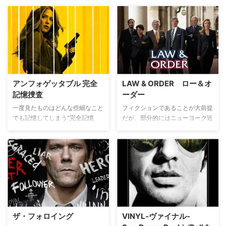
アンフォゲッタブル 完全
LAW & ORDER ロー＆オ
記憶捜査
ーダー
一度見たものはどんな些細なこと
フィクションであることが大前提
でも記憶してしまう“完全記憶
だが、部分的にはニューヨーク近
脳”を持つ刑事キャリー・ウェル
辺で起こる事件を中心に、実際の
ズがその記憶力を駆使し、大都市
事件を基にしている本作。地元で
ニューヨークで起こる数々の事件
子どもが流れ弾に当たったといっ
の解明に挑む。
た事件から、積極的安楽死を啓蒙
するケヴォーキアン医師の事件、
政治家の汚職、さらにはニューヨ
ークのマフィア組織で5大ファミ
リーの一つ、ガンビーノ一家とボ
スのジョン・ゴッディまで、米国
ザ・フォロイング
VINYL‐ヴァイナル‐
の視聴者にとってはよく知る事件