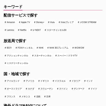
キーワード
配信サービスで探す
Amazon
Apple TV
Disney+
Hulu
Huluプレミア
J:COM STREAM
Lemino
Netflix
U-NEXT
スターチャンネルEX
放送局で探す
BS11
FOXチャンネル
NHK
NHK BSプレミアム
WOWOW
アクションチャンネル
スターチャンネル
スーパー！ドラマTV
ミステリーチャンネル
国・地域で探す
アイルランド
アメリカ
イギリス
イスラエル
イタリア
インド
オーストラリア
カナダ
スウェーデン
スペイン
デンマーク
ドイツ
フランス
メキシコ
北欧
日本
海外ドラマNAVIについて