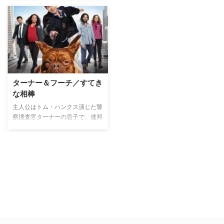
ターナー＆フーチ／すてき
な相棒
主人公はトム・ハンクス演じた警
察捜査官ターナーの息子で、連邦
保安官補のスコット・ターナー。
野心的な若き連邦保安官補スコッ
トが、よだれを垂らし行儀の悪い
犬フーチを譲り受けたたことで、
生活が一変するところから始ま
る。部屋をメチャクチャにされた
り、将来有望なキャリアを台なし
にされかけたりと、フーチの行動
に日々、苛立ちを募らせるスコッ
ト。そんな毎日が続く中で、フー