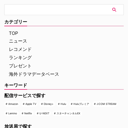
チが逃走者の追跡から証人の保護
まで、あらゆる任務に活躍してい
く。そして、スコットはフーチと
共に、危ない橋を渡る覚悟を決め
カテゴリー
るのだった―。
TOP
ニュース
レコメンド
ランキング
プレゼント
海外ドラマデータベース
キーワード
配信サービスで探す
Amazon
Apple TV
Disney+
Hulu
Huluプレミア
J:COM STREAM
Lemino
Netflix
U-NEXT
スターチャンネルEX
放送局で探す