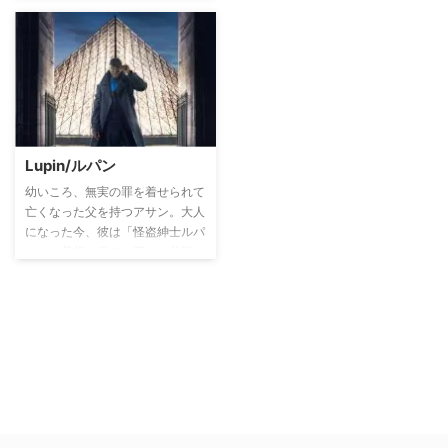
Lupin/ルパン
幼いころ、無実の罪を着せられて
亡くなった父を持つアサン。大人
になった今、彼は「怪盗紳士ルパ
ン」に着想を得て、死んだ父親の
復讐に乗り出す。