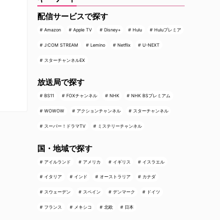
配信サービスで探す
Amazon
Apple TV
Disney+
Hulu
Huluプレミア
J:COM STREAM
Lemino
Netflix
U-NEXT
スターチャンネルEX
放送局で探す
BS11
FOXチャンネル
NHK
NHK BSプレミアム
WOWOW
アクションチャンネル
スターチャンネル
スーパー！ドラマTV
ミステリーチャンネル
国・地域で探す
アイルランド
アメリカ
イギリス
イスラエル
イタリア
インド
オーストラリア
カナダ
スウェーデン
スペイン
デンマーク
ドイツ
フランス
メキシコ
北欧
日本