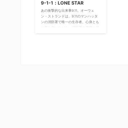
9-1-1：LONE STAR
あの衝撃的な出来事9.11。オーウェ
ン・ストランドは、9.11のマンハッタ
ンの消防署で唯一の生存者。心身とも
に傷を負いながら、消防署の再建に尽
力する。そして、同じような悲劇がテ
キサス州オースティンの消防署で起こ
った。それをきっかけに、オーウェン
は問題を抱えた同じく消防士の息子TK
とともに、その再建を手伝うことに。
早速オースティンに到着したオーウェ
ンは、救急救命士のミシェル・ブレイ
クと警察官カルロス・レイエスと出会
う。そして配属された消防署126分署
でともに戦う新しいチームメンバーを
集め始める。彼が選んだメンバーに
は、敬虔なムスリムでもある消防士
や、トランスジェンダーの男性消防
士、新人消防士、そして悲劇が起こっ
た元126分署消防隊の唯一の生存者
で、9-1-1コールセンターのオペレータ
ーを妻にもち、PTSDに苦しむ消防隊