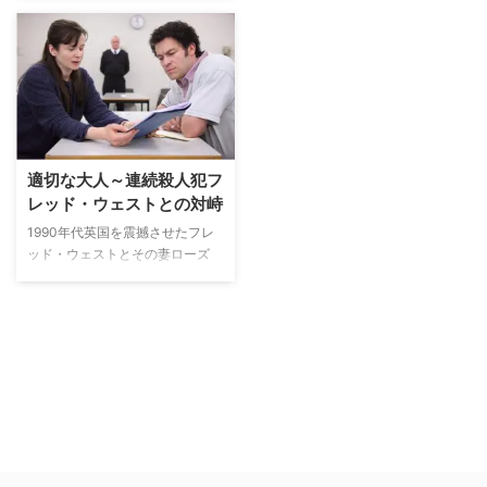
シングルマザーの少女が惨殺され
た。刑事メア・シーアンは事件の
調査に当たるが、誰もが容疑者と
なりうる状況で捜査は難航。父
親、元恋人、親友、教師、神父…
少女を取り巻く住民たちの想いは
絡み合い、やがて事件は思いもよ
らない展開を見せていく。犯人は
誰なのか？ なぜ少女は殺害され
適切な大人～連続殺人犯フ
たのか？
レッド・ウェストとの対峙
1990年代英国を震撼させたフレ
ッド・ウェストとその妻ローズ
が、自分の子どもも含め、少なく
とも12名（実際に何人殺害された
かは不明）を殺したと言われる未
曾有の連続殺人事件を、 英国で
は“適切な大人”と言われる、犯罪
容疑者の取り調べに立ち会い、容
疑者の精神的なサポートをする役
割を担ったジャネットの視点から
描いた心理サスペンス。