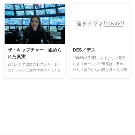
ザ・キャプチャー 歪めら
DES／デス
れた真実
1983年2月9日、おぞましい発見
によりホーンジー警察は、数年に
戦犯として収監されていた元兵士
わたり自分たちの目と鼻の先で殺
のショーンは裁判で無罪となり6
害を繰り返した連続殺人犯の存在
カ月ぶりに解放される。それを祝
を知る。ピーター・ジェイ警部
うパーティーの後、ショーンのも
は、特に動機もなく男性を殺し続
とに警察が駆け込み、暴行拉致容
けたことを平然と認めるデニス・
疑で彼の身柄を拘束する。身に覚
ニルセンに驚愕する。
えのないことで再び勾留の身とな
り困惑するが、取調べで監視カメ
ラに映る自分の記憶と異なる映像
を見せられ愕然とする…。果たし
て映像は真実を捉えているの
か？ ショーンはケアリー警部と