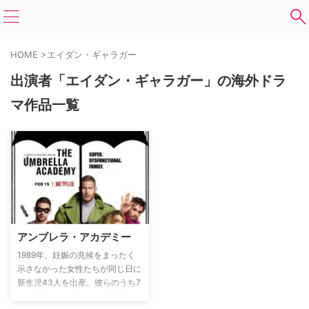
HOME
>
エイダン・ギャラガー
出演者「エイダン・ギャラガー」の海外ドラ
マ作品一覧
アンブレラ・アカデミー
1989年、妊娠の兆候をまったく
示さなかった女性たちが同じ日に
新生児43人を出産。彼らのうち7
人を養子に引き取った大富豪のサ