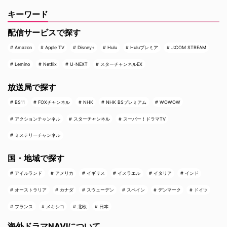
キーワード
配信サービスで探す
Amazon
Apple TV
Disney+
Hulu
Huluプレミア
J:COM STREAM
Lemino
Netflix
U-NEXT
スターチャンネルEX
放送局で探す
BS11
FOXチャンネル
NHK
NHK BSプレミアム
WOWOW
アクションチャンネル
スターチャンネル
スーパー！ドラマTV
ミステリーチャンネル
国・地域で探す
アイルランド
アメリカ
イギリス
イスラエル
イタリア
インド
オーストラリア
カナダ
スウェーデン
スペイン
デンマーク
ドイツ
フランス
メキシコ
北欧
日本
海外ドラマNAVIについて