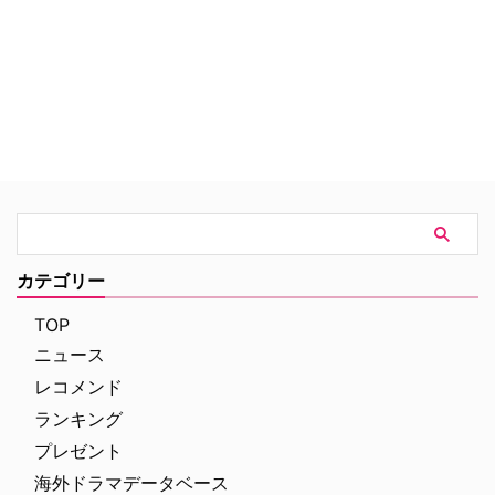
ー・レジナルド・ハーグリーヴズ
はアンブレラ・アカデミーを創設
し、子どもたちをスーパーヒーロ
ーに育てていく。しかし、彼らが
ティーンエイジャーになると家族
はバラバラになり、アンブレラ・
アカデミーは解散。そしてさらに
時は経ち、父は謎の死を遂げてし
まう…。再び集結した子どもたち
は父の死の謎を追うことに。
カテゴリー
TOP
ニュース
レコメンド
ランキング
プレゼント
海外ドラマデータベース