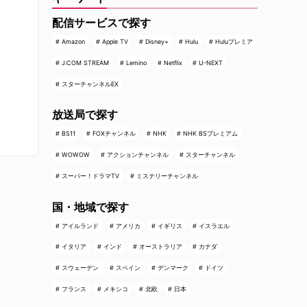
配信サービスで探す
Amazon
Apple TV
Disney+
Hulu
Huluプレミア
J:COM STREAM
Lemino
Netflix
U-NEXT
スターチャンネルEX
放送局で探す
BS11
FOXチャンネル
NHK
NHK BSプレミアム
WOWOW
アクションチャンネル
スターチャンネル
スーパー！ドラマTV
ミステリーチャンネル
国・地域で探す
アイルランド
アメリカ
イギリス
イスラエル
イタリア
インド
オーストラリア
カナダ
スウェーデン
スペイン
デンマーク
ドイツ
フランス
メキシコ
北欧
日本