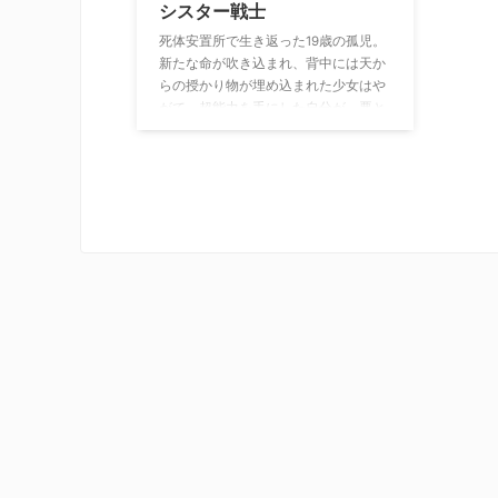
シスター戦士
死体安置所で生き返った19歳の孤児。
新たな命が吹き込まれ、背中には天か
らの授かり物が埋め込まれた少女はや
がて、超能力を手にした自分が、悪と
戦うシスターの秘密結社にとって大切
な”ヘイローの担い手”に選ばれたこと
を知る。そして天国と地獄に仕えるそ
れぞれの勢力が、少女の力を我が物に
しようと企む。