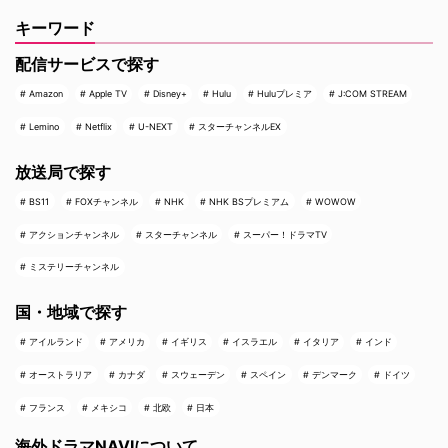
キーワード
配信サービスで探す
Amazon
Apple TV
Disney+
Hulu
Huluプレミア
J:COM STREAM
Lemino
Netflix
U-NEXT
スターチャンネルEX
放送局で探す
BS11
FOXチャンネル
NHK
NHK BSプレミアム
WOWOW
アクションチャンネル
スターチャンネル
スーパー！ドラマTV
ミステリーチャンネル
国・地域で探す
アイルランド
アメリカ
イギリス
イスラエル
イタリア
インド
オーストラリア
カナダ
スウェーデン
スペイン
デンマーク
ドイツ
フランス
メキシコ
北欧
日本
海外ドラマNAVIについて