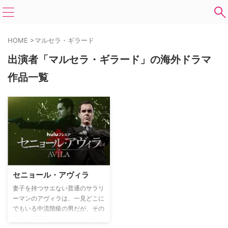
HOME
>
マルセラ・ギラード
出演者「マルセラ・ギラード」の海外ドラマ
作品一覧
セニョール・アヴィラ
妻子を持つサエない普通のサラリ
ーマンのアヴィラは、一見どこに
でもいる中流階級の男だが、その
正体は犯罪組織に雇われた冷酷な