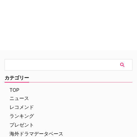
ヒットマン（殺し屋）だった。ア
ヴィラは家族に裏の顔を隠しなが
ら、組織と殺しにまつわる様々な
ルールに従い、表と裏の世界で二
重生活を送っていた。しかしある
出来事がきっかけで昇進したアヴ
ィラは、組織のボスの座を引き継
ぐことになる。トップゆえの重責
や次々と起こる問題の解決に頭を
悩ませるアヴィラに追い打ちをか
けるように、清算しなければなら
ない過去の出来事や、組織の存続
に関わる重大事件の勃発など、あ
カテゴリー
らゆる危機が襲う。
TOP
ニュース
レコメンド
ランキング
プレゼント
海外ドラマデータベース