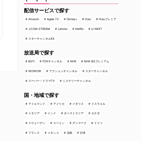
配信サービスで探す
Amazon
Apple TV
Disney+
Hulu
Huluプレミア
J:COM STREAM
Lemino
Netflix
U-NEXT
スターチャンネルEX
放送局で探す
BS11
FOXチャンネル
NHK
NHK BSプレミアム
WOWOW
アクションチャンネル
スターチャンネル
スーパー！ドラマTV
ミステリーチャンネル
国・地域で探す
アイルランド
アメリカ
イギリス
イスラエル
イタリア
インド
オーストラリア
カナダ
スウェーデン
スペイン
デンマーク
ドイツ
フランス
メキシコ
北欧
日本