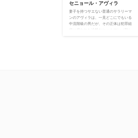
セニョール・アヴィラ
妻子を持つサエない普通のサラリーマ
ンのアヴィラは、一見どこにでもいる
中流階級の男だが、その正体は犯罪組
織に雇われた冷酷なヒットマン（殺し
屋）だった。アヴィラは家族に裏の顔
を隠しながら、組織と殺しにまつわる
様々なルールに従い、表と裏の世界で
二重生活を送っていた。しかしある出
来事がきっかけで昇進したアヴィラ
は、組織のボスの座を引き継ぐことに
なる。トップゆえの重責や次々と起こ
る問題の解決に頭を悩ませるアヴィラ
に追い打ちをかけるように、清算しな
ければならない過去の出来事や、組織
の存続に関わる重大事件の勃発など、
あらゆる危機が襲う。