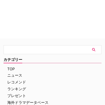
ヒットマン（殺し屋）だった。ア
ヴィラは家族に裏の顔を隠しなが
ら、組織と殺しにまつわる様々な
ルールに従い、表と裏の世界で二
重生活を送っていた。しかしある
出来事がきっかけで昇進したアヴ
ィラは、組織のボスの座を引き継
ぐことになる。トップゆえの重責
や次々と起こる問題の解決に頭を
悩ませるアヴィラに追い打ちをか
けるように、清算しなければなら
ない過去の出来事や、組織の存続
に関わる重大事件の勃発など、あ
カテゴリー
らゆる危機が襲う。
TOP
ニュース
レコメンド
ランキング
プレゼント
海外ドラマデータベース