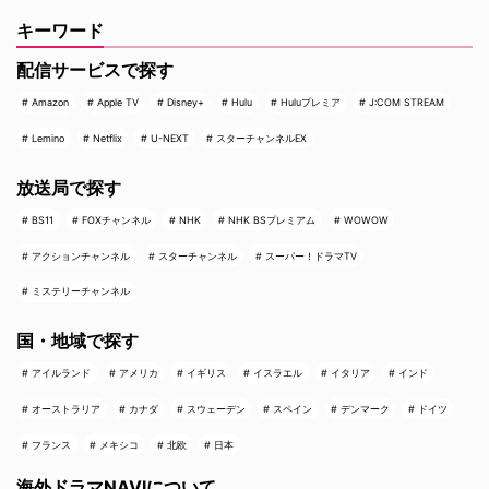
キーワード
配信サービスで探す
Amazon
Apple TV
Disney+
Hulu
Huluプレミア
J:COM STREAM
Lemino
Netflix
U-NEXT
スターチャンネルEX
放送局で探す
BS11
FOXチャンネル
NHK
NHK BSプレミアム
WOWOW
アクションチャンネル
スターチャンネル
スーパー！ドラマTV
ミステリーチャンネル
国・地域で探す
アイルランド
アメリカ
イギリス
イスラエル
イタリア
インド
オーストラリア
カナダ
スウェーデン
スペイン
デンマーク
ドイツ
フランス
メキシコ
北欧
日本
海外ドラマNAVIについて