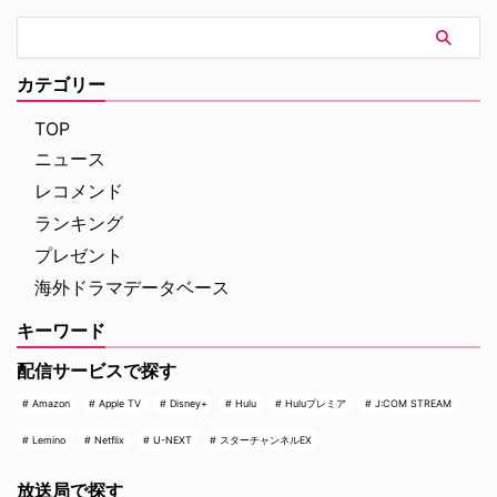
悩ませるアヴィラに追い打ちをか
けるように、清算しなければなら
ない過去の出来事や、組織の存続
に関わる重大事件の勃発など、あ
カテゴリー
らゆる危機が襲う。
TOP
ニュース
レコメンド
ランキング
プレゼント
海外ドラマデータベース
キーワード
配信サービスで探す
Amazon
Apple TV
Disney+
Hulu
Huluプレミア
J:COM STREAM
Lemino
Netflix
U-NEXT
スターチャンネルEX
放送局で探す