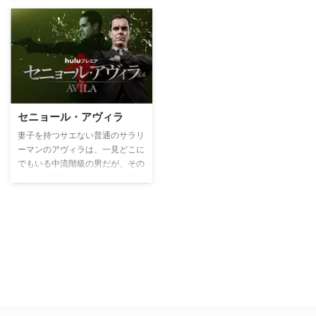
セニョール・アヴィラ
妻子を持つサエない普通のサラリ
ーマンのアヴィラは、一見どこに
でもいる中流階級の男だが、その
正体は犯罪組織に雇われた冷酷な
ヒットマン（殺し屋）だった。ア
ヴィラは家族に裏の顔を隠しなが
ら、組織と殺しにまつわる様々な
ルールに従い、表と裏の世界で二
重生活を送っていた。しかしある
出来事がきっかけで昇進したアヴ
ィラは、組織のボスの座を引き継
ぐことになる。トップゆえの重責
や次々と起こる問題の解決に頭を