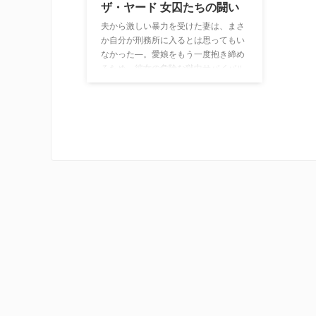
ザ・ヤード 女囚たちの闘い
夫から激しい暴力を受けた妻は、まさ
か自分が刑務所に入るとは思ってもい
なかった―。愛娘をもう一度抱き締め
るため、彼女の危険な獄中サバイバル
が幕を開ける。