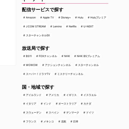
配信サービスで探す
Amazon
Apple TV
Disney+
Hulu
Huluプレミア
J:COM STREAM
Lemino
Netflix
U-NEXT
スターチャンネルEX
放送局で探す
BS11
FOXチャンネル
NHK
NHK BSプレミアム
WOWOW
アクションチャンネル
スターチャンネル
スーパー！ドラマTV
ミステリーチャンネル
国・地域で探す
アイルランド
アメリカ
イギリス
イスラエル
イタリア
インド
オーストラリア
カナダ
スウェーデン
スペイン
デンマーク
ドイツ
フランス
メキシコ
北欧
日本