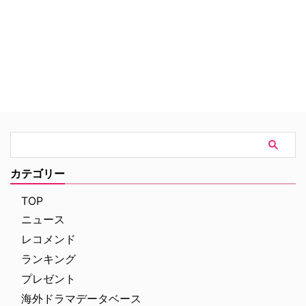
取り扱う銃砲火薬店に逃げ込み、
警官を含めた6名を人質に取り籠
城する。現場に駆け付けたコジャ
ック刑事は、丸腰のまま一人店内
へと向かい、犯人たちと交渉を始
める…。
カテゴリー
TOP
ニュース
レコメンド
ランキング
プレゼント
海外ドラマデータベース