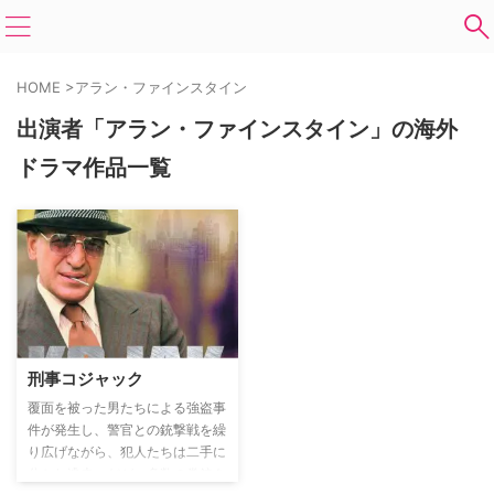
HOME
>
アラン・ファインスタイン
出演者「アラン・ファインスタイン」の海外
ドラマ作品一覧
刑事コジャック
覆面を被った男たちによる強盗事
件が発生し、警官との銃撃戦を繰
り広げながら、犯人たちは二手に
分かれ逃走。だが、多数の拳銃を