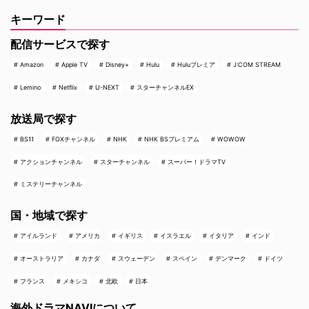
キーワード
配信サービスで探す
Amazon
Apple TV
Disney+
Hulu
Huluプレミア
J:COM STREAM
Lemino
Netflix
U-NEXT
スターチャンネルEX
放送局で探す
BS11
FOXチャンネル
NHK
NHK BSプレミアム
WOWOW
アクションチャンネル
スターチャンネル
スーパー！ドラマTV
ミステリーチャンネル
国・地域で探す
アイルランド
アメリカ
イギリス
イスラエル
イタリア
インド
オーストラリア
カナダ
スウェーデン
スペイン
デンマーク
ドイツ
フランス
メキシコ
北欧
日本
海外ドラマNAVIについて