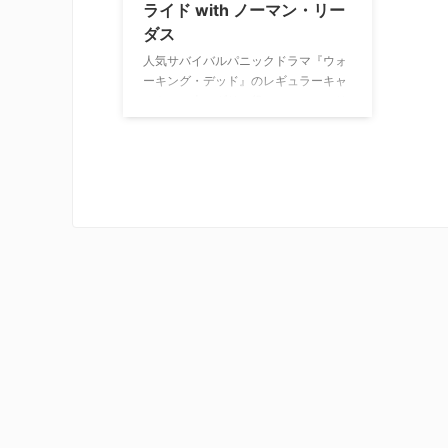
ライド with ノーマン・リー
ダス
人気サバイバルパニックドラマ『ウォ
ーキング・デッド』のレギュラーキャ
ストの一人、ダリル役のノーマン・リ
ーダスがホストを務める旅番組。バイ
ク好きで知られるノーマンが連れとと
もにバイクで全米を巡り、バイクショ
ップやタトゥーショップ、バーといっ
たバイカーたちが好きな場所を回っ
て、各地のバイク文化を探る。