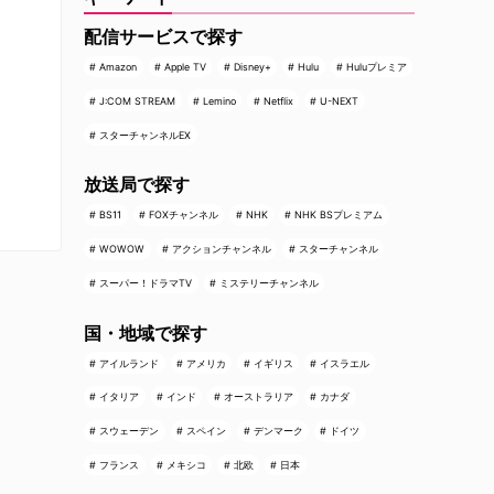
配信サービスで探す
Amazon
Apple TV
Disney+
Hulu
Huluプレミア
J:COM STREAM
Lemino
Netflix
U-NEXT
スターチャンネルEX
放送局で探す
BS11
FOXチャンネル
NHK
NHK BSプレミアム
WOWOW
アクションチャンネル
スターチャンネル
スーパー！ドラマTV
ミステリーチャンネル
国・地域で探す
アイルランド
アメリカ
イギリス
イスラエル
イタリア
インド
オーストラリア
カナダ
スウェーデン
スペイン
デンマーク
ドイツ
フランス
メキシコ
北欧
日本