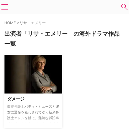
HOME
>
リサ・エメリー
出演者「リサ・エメリー」の海外ドラマ作品
一覧
ダメージ
敏腕弁護士パティ・ヒューズと彼
女に運命を狂わされてゆく新米弁
護士エレンを軸に、難解な訴訟事
件とそこからあぶり出される社会