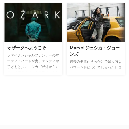
の暗部を斬新なフラッシュバック
を取り入れ描く。
オザークへようこそ
Marvel ジェシカ・ジョー
ンズ
ファイナンシャルプランナーのマ
ーティ・バードが妻ウェンディや
過去の事故がきっかけで超人的な
子どもと共に、シカゴ郊外からミ
パワーを身につけてしまったヒロ
ズーリ州のオザーク高原にあるサ
イン、ジェシカ・ジョーンズ。ス
マーリゾート地に移り住むところ
ーパーヒロインとして活躍してい
から物語が始まる。実はメキシコ
た彼女はある男の存在によりトラ
の麻薬組織の下で働くマーティは
ウマを抱え、自分の人生をやり直
ボスの怒りを鎮めるため、この地
すために私立探偵に転職。ニュー
でマネー・ロンダリングをするこ
ヨークに巣食う闇とらわれ、様々
とにしたのだ。
な事件に巻き込まれていく彼女
が、自分を苦しめた元凶を追い詰
めていく姿を描く。