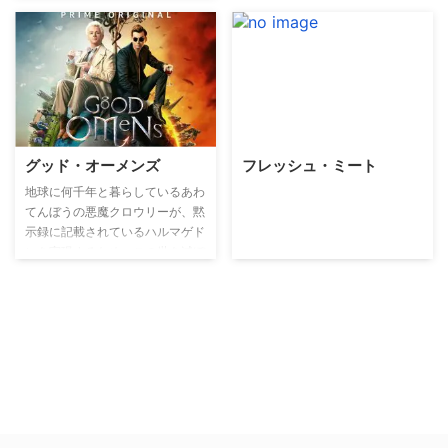
グッド・オーメンズ
フレッシュ・ミート
地球に何千年と暮らしているあわ
てんぼうの悪魔クロウリーが、黙
示録に記載されているハルマゲド
ンを実現するため、この世を滅ぼ
すと言われる赤ん坊と、外交官一
家に生まれた赤ちゃんをすり替え
る。だが、月日が経ってみるとい
つの間にかその赤ん坊が消えてし
まっていることに気がつく。そし
て、お人好しの天使とともに、子
ども探しのミッションが始まる
―。