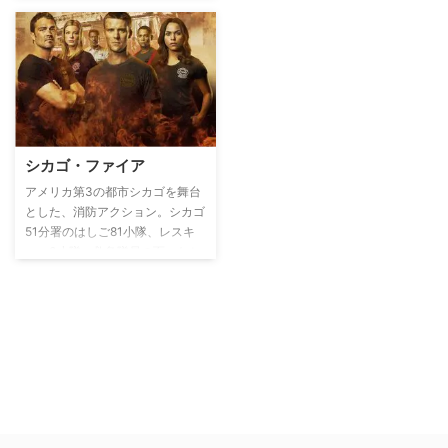
で、仕事や恋に悩みながら同僚た
ちと共に前に進んでいく姿を描く
大ヒット医療ドラマ。
シカゴ・ファイア
アメリカ第3の都市シカゴを舞台
とした、消防アクション。シカゴ
51分署のはしご81小隊、レスキ
ュー3小隊、救急隊員の面々たち
が救命活動に命を懸ける姿を、熱
く、エモーショナルに描く。様々
な問題や悩みを抱えながらも、
日々、炎の中に飛び込み、人生を
歩んでいく消防士たちだけにとど
まらず、警察、病院などとも連携
したストーリーが繰り広げられ、
のちに3作品のスピンオフが誕生
することになる。今日も炎の街シ