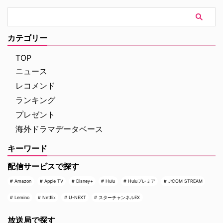
カゴを火災から救い出すため、出
動要請がかかる。映画では数多く
の名作が存在する消防ドラマだ
が、意外と海外ドラマでは描かれ
カテゴリー
ることがなかった。そんな中で、
リアルなカメラワークや秀逸なス
TOP
トーリー構成の元、誕生したのが
ニュース
本作。火災現場におけるダイナミ
ックな映像表現もさることなが
レコメンド
ら、友情、家族、恋愛など、登場
ランキング
する消防士たちの人間ドラマを、
時にはユーモアを織り交ぜながら
プレゼント
組み込んでいるところも魅力の一
海外ドラマデータベース
つ。『Dr.HOUSE -ドクター・ハ
ウス-』のジェシー・スペンサー
キーワード
や『ヴァンパイア・ダイアリー
ズ』のテイラー・キニーといった
配信サービスで探す
イケメン俳優たちの活躍からも目
が離せない！
Amazon
Apple TV
Disney+
Hulu
Huluプレミア
J:COM STREAM
Lemino
Netflix
U-NEXT
スターチャンネルEX
放送局で探す