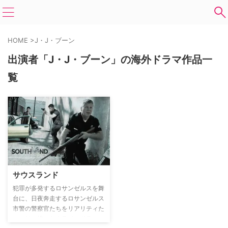
HOME
>
J・J・ブーン
出演者「J・J・ブーン」の海外ドラマ作品一
覧
サウスランド
犯罪が多発するロサンゼルスを舞
台に、日夜奔走するロサンゼルス
市警の警察官たちをリアリティた
っぷりに描いたクライムドラマ。