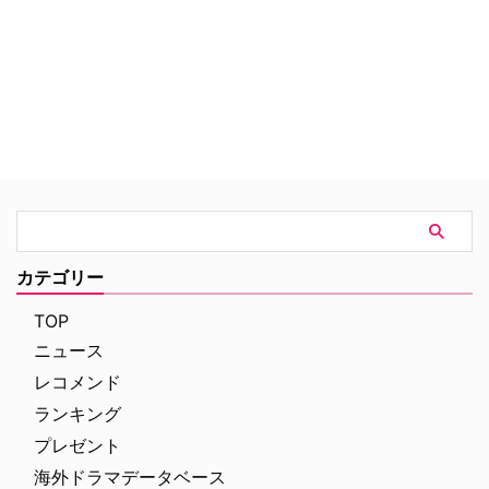
ロケを基本としたドキュメンタリ
ーの撮影手法を採用し、台詞も日
常的に使われている言葉にこだわ
るなど、まるで本物の警察官たち
の活躍を目撃しているかのような
作品。
カテゴリー
TOP
ニュース
レコメンド
ランキング
プレゼント
海外ドラマデータベース