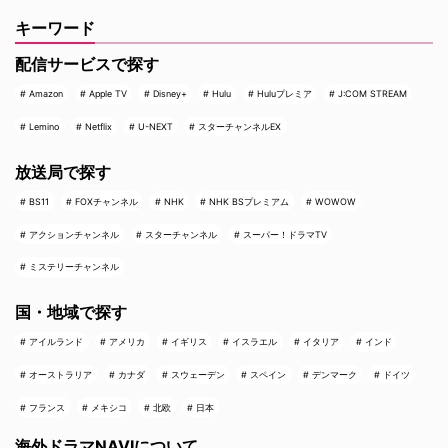
キーワード
配信サービスで探す
Amazon
Apple TV
Disney+
Hulu
Huluプレミア
J:COM STREAM
Lemino
Netflix
U-NEXT
スターチャンネルEX
放送局で探す
BS11
FOXチャンネル
NHK
NHK BSプレミアム
WOWOW
アクションチャンネル
スターチャンネル
スーパー！ドラマTV
ミステリーチャンネル
国・地域で探す
アイルランド
アメリカ
イギリス
イスラエル
イタリア
インド
オーストラリア
カナダ
スウェーデン
スペイン
デンマーク
ドイツ
フランス
メキシコ
北欧
日本
海外ドラマNAVIについて