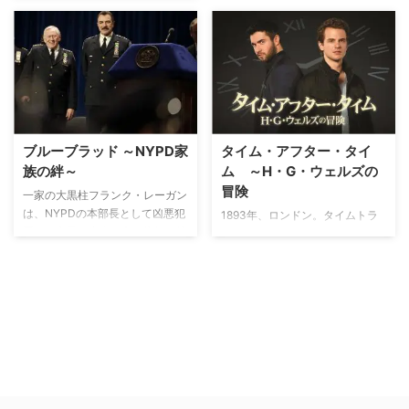
ズがその記憶力を駆使し、大都市
ニューヨークで起こる数々の事件
の解明に挑む。
ブルーブラッド ～NYPD家
タイム・アフター・タイ
族の絆～
ム ～H・G・ウェルズの
冒険
一家の大黒柱フランク・レーガン
は、NYPDの本部長として凶悪犯
1893年、ロンドン。タイムトラ
罪から市民の安全を守る指揮を執
ベルに夢中になっていたウェルズ
り、型破りな長男のダニー刑事は
はある夜、友人たちを家に招き発
正義のためにルールを越えて突進
明したタイムマシンを披露。驚く
していく。弁護士志望だった末っ
友人たちを前に、未来では病気も
子のジェイミーもあることから警
飢えもなく、戦争も犯罪もない平
察を志し、街をパトロールする新
和な社会が実現しているとい
米警官に。だが、刑事だった次男
う”ユートピア論”を展開している
ジョーの死に絡んで、ジェイミー
と、切り裂きジャックの捜索のた
がNYPD内の秘密結社を追い始め
め警官たちが訪れる。医師で友人
てから、疑惑と危険が一家を襲
のジョン・スティーブンソンのカ