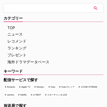
う…。
バンの中から血のついた包丁が発
見され切り裂きジャックの正体が
明らかとなるが、彼はタイムマシ
ンを奪い逃走してしまう。安全装
カテゴリー
置のおかげで元の場所に戻ってき
たタイムマシンに乗り、ジョンを
TOP
追うウェルズが到着したのは現代
ニュース
のニューヨークだった…。
レコメンド
ランキング
プレゼント
海外ドラマデータベース
キーワード
配信サービスで探す
Amazon
Apple TV
Disney+
Hulu
Huluプレミア
J:COM STREAM
Lemino
Netflix
U-NEXT
スターチャンネルEX
放送局で探す