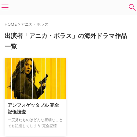
HOME
>
アニカ・ボラス
出演者「アニカ・ボラス」の海外ドラマ作品
一覧
アンフォゲッタブル 完全
記憶捜査
一度見たものはどんな些細なこと
でも記憶してしまう“完全記憶
脳”を持つ刑事キャリー・ウェル