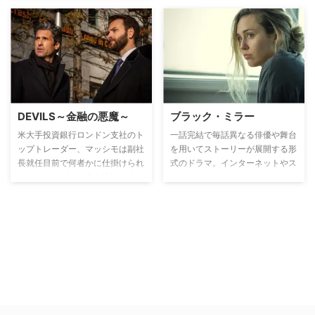
リブ系黒人住民たちの人生の喜び
と哀しみ、自らの運命を変えよう
と苦悩し格闘した人々の姿を、5
本の”映画”で綴る。
DEVILS～金融の悪魔～
ブラック・ミラー
米大手投資銀行ロンドン支社のト
一話完結で毎話異なる俳優や舞台
ップトレーダー、マッシモは副社
を用いてストーリーが展開する形
長就任目前で何者かに仕掛けられ
式のドラマ。インターネットやス
たスキャンダルに巻き込まれる。
マートフォン、リアリティショー
その矢先オフィスで死亡事故が起
など、テクノロジーやメディアの
き捜査の矛先がマッシモに向けら
潮流が私たちの生活に及ぼす影響
れてしまう。彼を陥れたのは誰な
をテーマに据えて、現代人の感覚
のか、ユーロを破滅させようとす
にマッチした鮮烈な近未来ストー
る恩師と組むべきか阻止するべき
リーを描く。
か、ヨーロッパ経済の崩壊が迫る
中、マッシモは決断を迫られる。