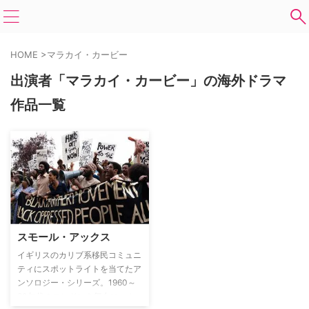
HOME
>
マラカイ・カービー
出演者「マラカイ・カービー」の海外ドラマ
作品一覧
スモール・アックス
イギリスのカリブ系移民コミュニ
ティにスポットライトを当てたア
ンソロジー・シリーズ。1960～
80年代のロンドンを舞台に、カ