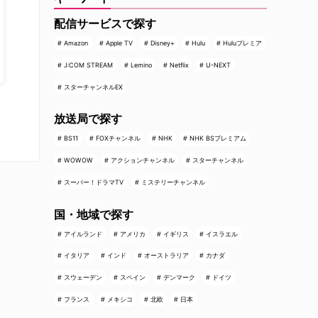
配信サービスで探す
Amazon
Apple TV
Disney+
Hulu
Huluプレミア
J:COM STREAM
Lemino
Netflix
U-NEXT
スターチャンネルEX
放送局で探す
BS11
FOXチャンネル
NHK
NHK BSプレミアム
WOWOW
アクションチャンネル
スターチャンネル
スーパー！ドラマTV
ミステリーチャンネル
国・地域で探す
アイルランド
アメリカ
イギリス
イスラエル
イタリア
インド
オーストラリア
カナダ
スウェーデン
スペイン
デンマーク
ドイツ
フランス
メキシコ
北欧
日本