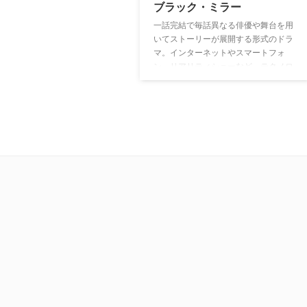
ブラック・ミラー
一話完結で毎話異なる俳優や舞台を用
いてストーリーが展開する形式のドラ
マ。インターネットやスマートフォ
ン、リアリティショーなど、テクノロ
ジーやメディアの潮流が私たちの生活
に及ぼす影響をテーマに据えて、現代
人の感覚にマッチした鮮烈な近未来ス
トーリーを描く。