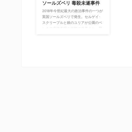
ソールズベリ 毒殺未遂事件
2018年今世紀最大の政治事件の一つが
英国ソールズベリで発生。セルゲイ･
スクリープルと娘のユリアが公園のベ
ンチで意識不明の状態で発見され、緊
急搬送された。当初は病気と思われた
が、間もなくして、セルゲイがイギリ
スに機密情報を渡していた元ロシアの
スパイであること、さらに、当時未知
の存在であった化学兵器「ノビチョ
ク」による毒殺未遂だったことが明ら
かになり、ソールズベリだけでなく、
英国中が未曾有の事態に騒然となる。