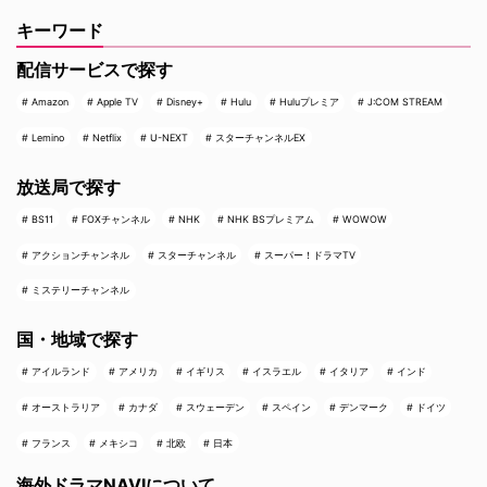
キーワード
配信サービスで探す
Amazon
Apple TV
Disney+
Hulu
Huluプレミア
J:COM STREAM
Lemino
Netflix
U-NEXT
スターチャンネルEX
放送局で探す
BS11
FOXチャンネル
NHK
NHK BSプレミアム
WOWOW
アクションチャンネル
スターチャンネル
スーパー！ドラマTV
ミステリーチャンネル
国・地域で探す
アイルランド
アメリカ
イギリス
イスラエル
イタリア
インド
オーストラリア
カナダ
スウェーデン
スペイン
デンマーク
ドイツ
フランス
メキシコ
北欧
日本
海外ドラマNAVIについて