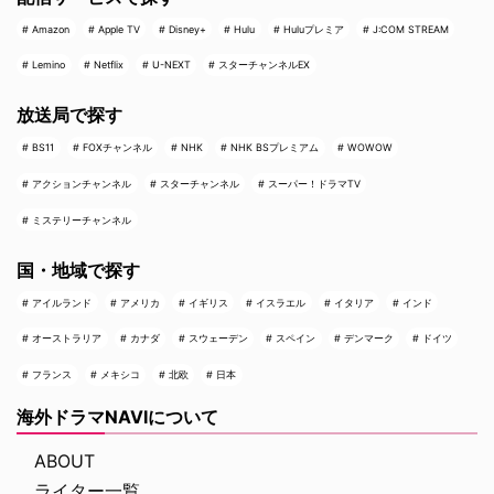
Amazon
Apple TV
Disney+
Hulu
Huluプレミア
J:COM STREAM
Lemino
Netflix
U-NEXT
スターチャンネルEX
放送局で探す
BS11
FOXチャンネル
NHK
NHK BSプレミアム
WOWOW
アクションチャンネル
スターチャンネル
スーパー！ドラマTV
ミステリーチャンネル
国・地域で探す
アイルランド
アメリカ
イギリス
イスラエル
イタリア
インド
オーストラリア
カナダ
スウェーデン
スペイン
デンマーク
ドイツ
フランス
メキシコ
北欧
日本
海外ドラマNAVIについて
ABOUT
ライター一覧