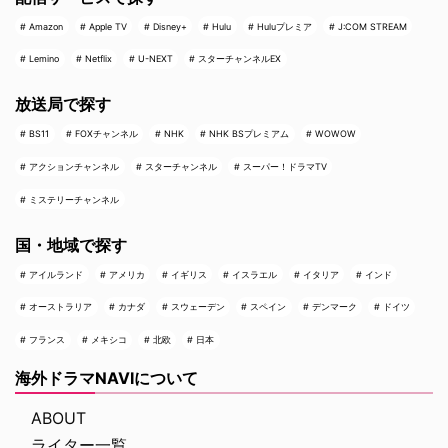
Amazon
Apple TV
Disney+
Hulu
Huluプレミア
J:COM STREAM
Lemino
Netflix
U-NEXT
スターチャンネルEX
放送局で探す
BS11
FOXチャンネル
NHK
NHK BSプレミアム
WOWOW
アクションチャンネル
スターチャンネル
スーパー！ドラマTV
ミステリーチャンネル
国・地域で探す
アイルランド
アメリカ
イギリス
イスラエル
イタリア
インド
オーストラリア
カナダ
スウェーデン
スペイン
デンマーク
ドイツ
フランス
メキシコ
北欧
日本
海外ドラマNAVIについて
ABOUT
ライター一覧