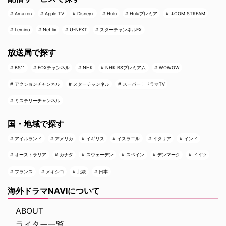
Amazon
Apple TV
Disney+
Hulu
Huluプレミア
J:COM STREAM
Lemino
Netflix
U-NEXT
スターチャンネルEX
放送局で探す
BS11
FOXチャンネル
NHK
NHK BSプレミアム
WOWOW
アクションチャンネル
スターチャンネル
スーパー！ドラマTV
ミステリーチャンネル
国・地域で探す
アイルランド
アメリカ
イギリス
イスラエル
イタリア
インド
オーストラリア
カナダ
スウェーデン
スペイン
デンマーク
ドイツ
フランス
メキシコ
北欧
日本
海外ドラマNAVIについて
ABOUT
ライター一覧