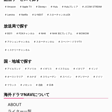
Amazon
Apple TV
Disney+
Hulu
Huluプレミア
J:COM STREAM
Lemino
Netflix
U-NEXT
スターチャンネルEX
放送局で探す
BS11
FOXチャンネル
NHK
NHK BSプレミアム
WOWOW
アクションチャンネル
スターチャンネル
スーパー！ドラマTV
ミステリーチャンネル
国・地域で探す
アイルランド
アメリカ
イギリス
イスラエル
イタリア
インド
オーストラリア
カナダ
スウェーデン
スペイン
デンマーク
ドイツ
フランス
メキシコ
北欧
日本
海外ドラマNAVIについて
ABOUT
ライター一覧