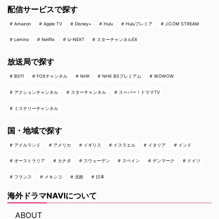
配信サービスで探す
Amazon
Apple TV
Disney+
Hulu
Huluプレミア
J:COM STREAM
Lemino
Netflix
U-NEXT
スターチャンネルEX
放送局で探す
BS11
FOXチャンネル
NHK
NHK BSプレミアム
WOWOW
アクションチャンネル
スターチャンネル
スーパー！ドラマTV
ミステリーチャンネル
国・地域で探す
アイルランド
アメリカ
イギリス
イスラエル
イタリア
インド
オーストラリア
カナダ
スウェーデン
スペイン
デンマーク
ドイツ
フランス
メキシコ
北欧
日本
海外ドラマNAVIについて
ABOUT