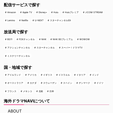
配信サービスで探す
Amazon
Apple TV
Disney+
Hulu
Huluプレミア
J:COM STREAM
Lemino
Netflix
U-NEXT
スターチャンネルEX
放送局で探す
BS11
FOXチャンネル
NHK
NHK BSプレミアム
WOWOW
アクションチャンネル
スターチャンネル
スーパー！ドラマTV
ミステリーチャンネル
国・地域で探す
アイルランド
アメリカ
イギリス
イスラエル
イタリア
インド
オーストラリア
カナダ
スウェーデン
スペイン
デンマーク
ドイツ
フランス
メキシコ
北欧
日本
海外ドラマNAVIについて
ABOUT