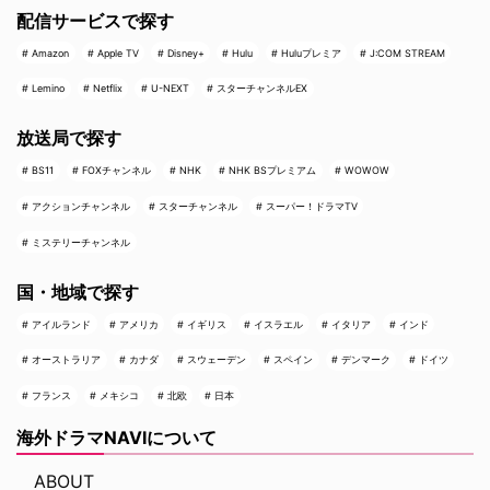
配信サービスで探す
Amazon
Apple TV
Disney+
Hulu
Huluプレミア
J:COM STREAM
Lemino
Netflix
U-NEXT
スターチャンネルEX
放送局で探す
BS11
FOXチャンネル
NHK
NHK BSプレミアム
WOWOW
アクションチャンネル
スターチャンネル
スーパー！ドラマTV
ミステリーチャンネル
国・地域で探す
アイルランド
アメリカ
イギリス
イスラエル
イタリア
インド
オーストラリア
カナダ
スウェーデン
スペイン
デンマーク
ドイツ
フランス
メキシコ
北欧
日本
海外ドラマNAVIについて
ABOUT