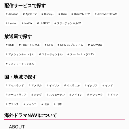
配信サービスで探す
Amazon
Apple TV
Disney+
Hulu
Huluプレミア
J:COM STREAM
Lemino
Netflix
U-NEXT
スターチャンネルEX
放送局で探す
BS11
FOXチャンネル
NHK
NHK BSプレミアム
WOWOW
アクションチャンネル
スターチャンネル
スーパー！ドラマTV
ミステリーチャンネル
国・地域で探す
アイルランド
アメリカ
イギリス
イスラエル
イタリア
インド
オーストラリア
カナダ
スウェーデン
スペイン
デンマーク
ドイツ
フランス
メキシコ
北欧
日本
海外ドラマNAVIについて
ABOUT