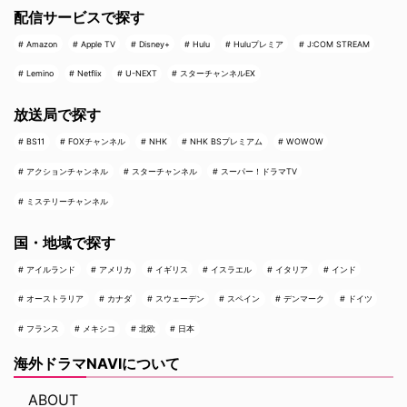
配信サービスで探す
Amazon
Apple TV
Disney+
Hulu
Huluプレミア
J:COM STREAM
Lemino
Netflix
U-NEXT
スターチャンネルEX
放送局で探す
BS11
FOXチャンネル
NHK
NHK BSプレミアム
WOWOW
アクションチャンネル
スターチャンネル
スーパー！ドラマTV
ミステリーチャンネル
国・地域で探す
アイルランド
アメリカ
イギリス
イスラエル
イタリア
インド
オーストラリア
カナダ
スウェーデン
スペイン
デンマーク
ドイツ
フランス
メキシコ
北欧
日本
海外ドラマNAVIについて
ABOUT